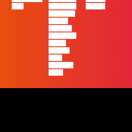
2026
ano em que
Humans
ficará mais
visível a
diferença
entre quem
apenas
produz e
quem
realmente
pensa