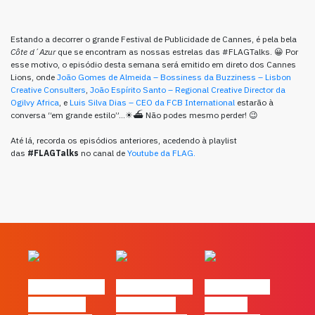
Estando a decorrer o grande Festival de Publicidade de Cannes, é pela bela
Côte d´Azur
que se encontram as nossas estrelas das #FLAGTalks. 😀 Por
esse motivo, o episódio desta semana será emitido em direto dos Cannes
Lions, onde
João Gomes de Almeida – Bossiness da Buzziness – Lisbon
Creative Consulters
,
João Espírito Santo – Regional Creative Director da
Ogilvy Africa
, e
Luis Silva Dias – CEO da FCB International
estarão à
conversa “em grande estilo”…
☀
⛴
Não podes mesmo perder! 😉
Até lá, recorda os episódios anteriores, acedendo à playlist
das
#FLAGTalks
no canal de
Youtube da FLAG.
#FLAGvox | O
#FLAGvox | O
#FLAGvox |
social das
futuro das
Há uma