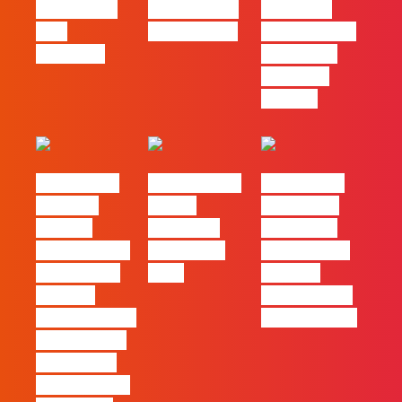
redes ficou
PME começa
diferença
pelo
nas pessoas
entre utilizar
caminho?
o Claude e
trabalhar
com ele
#FLAGvox |
FLAG no TOP
#FLAGvox |
Mercado
30 das
Comunicar
procura
Empresas
continua a
profissionais
Felizes em
ser uma das
que saibam
2026
maiores
cruzar a
ferramentas
técnica com o
de progresso
pensamento
criativo e a
resolução de