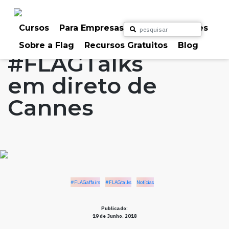
Skip
to
Home
Artigos
#FLAGaffairs
#FLAGtalks
content
Cursos
Para Empresas
Para Particulares
Notícias
Sobre a Flag
Recursos Gratuitos
Blog
#FLAGTalks
em direto de
Cannes
#FLAGaffairs
#FLAGtalks
Notícias
Publicado:
19 de Junho, 2018