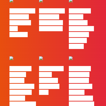
#FLAGvox | O
#FLAGvox | O
#FLAGvox |
social das
futuro das
Há uma
redes ficou
PME começa
diferença
pelo
nas pessoas
entre utilizar
caminho?
o Claude e
trabalhar
com ele
#FLAGvox |
FLAG no TOP
#FLAGvox |
Mercado
30 das
Comunicar
procura
Empresas
continua a
profissionais
Felizes em
ser uma das
que saibam
2026
maiores
cruzar a
ferramentas
técnica com o
de progresso