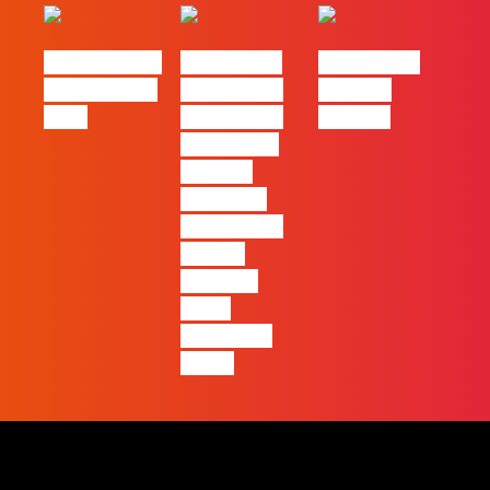
eBook FLAG |
#FLAGvox |
#FLAGvox |
Oráculo para
2026 será o
Made by
2026
ano em que
Humans
ficará mais
visível a
diferença
entre quem
apenas
produz e
quem
realmente
pensa