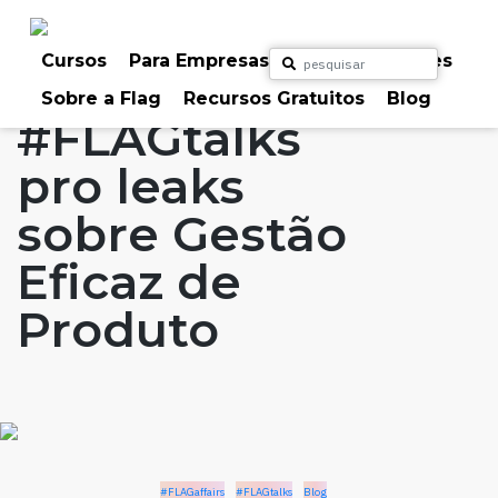
Skip
to
Home
Artigos
#FLAGaffairs
#FLAGtalks
content
Cursos
Para Empresas
Para Particulares
Blog
Sobre a Flag
Recursos Gratuitos
Blog
#FLAGtalks
pro leaks
sobre Gestão
Eficaz de
Produto
#FLAGaffairs
#FLAGtalks
Blog