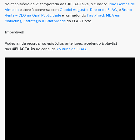
No 4º episódio da 2ª temporada das #FLAGTalks, o curador
João Gomes de
Almeida
esteve à conversa com
Gabriel Augusto -Diretor da FLAG
, e
Bruno
Rente – CEO na Opal Publicidade
e formador do
Fast-Track MBA em
Marketing, Estratégia & Criatividade
da FLAG Porto.
Imperdível!
Podes ainda recordar os episódios anteriores, acedendo à playlist
das
#FLAGTalks
no canal de
Youtube da FLAG
.