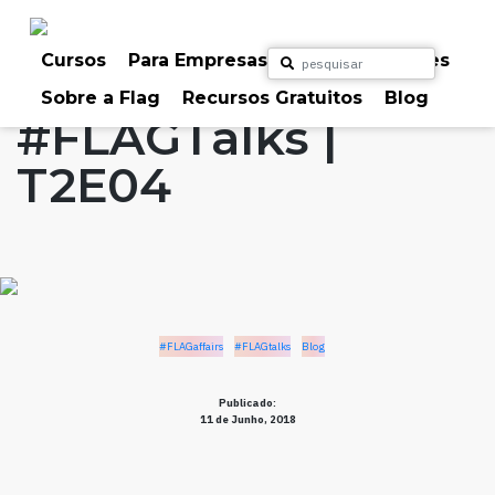
Skip
to
Home
Artigos
#FLAGaffairs
#FLAGtalks
content
Cursos
Para Empresas
Para Particulares
Blog
Sobre a Flag
Recursos Gratuitos
Blog
#FLAGTalks |
T2E04
#FLAGaffairs
#FLAGtalks
Blog
Publicado:
11 de Junho, 2018