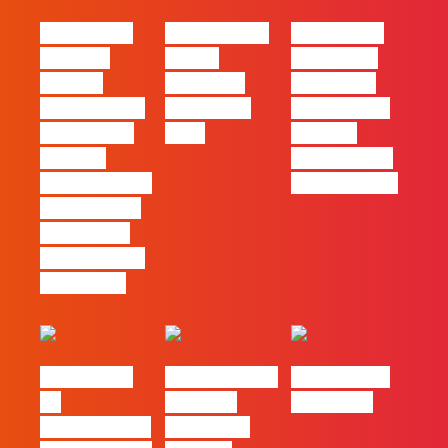
#FLAGvox |
FLAG no TOP
#FLAGvox |
Mercado
30 das
Comunicar
procura
Empresas
continua a
profissionais
Felizes em
ser uma das
que saibam
2026
maiores
cruzar a
ferramentas
técnica com o
de progresso
pensamento
criativo e a
resolução de
problemas
#FLAGvox |
Nova parceria
#FLAGjobs |
Da
com a AI
Maio 2026
curiosidade à
Certs para