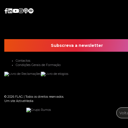
Subscreva a newsletter
Contactos
Condições Gerais de Formação
© 2026
FLAG
|
Todos os direitos reservados.
Um site
ActiveMedia
Volt