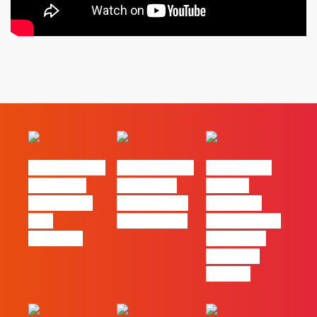
#FLAGvox | O
#FLAGvox | O
#FLAGvox |
social das
futuro das
Há uma
redes ficou
PME começa
diferença
pelo
nas pessoas
entre utilizar
caminho?
o Claude e
trabalhar
com ele