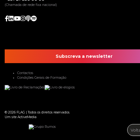
(Chamada de rede fixa nacional)
Subscreva a newsletter
Contactos
Condições Gerais de Formação
© 2026
FLAG
|
Todos os direitos reservados.
Um site
ActiveMedia
Volt