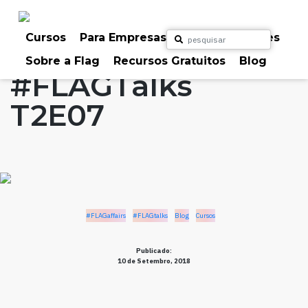
Skip
to
Home
Artigos
#FLAGaffairs
#FLAGtalks
content
Cursos
Para Empresas
Para Particulares
Blog
Cursos
Sobre a Flag
Recursos Gratuitos
Blog
#FLAGTalks
T2E07
#FLAGaffairs
#FLAGtalks
Blog
Cursos
Publicado:
10 de Setembro, 2018