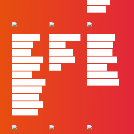
trabalhar
com ele
#FLAGvox |
FLAG no TOP
#FLAGvox |
Mercado
30 das
Comunicar
procura
Empresas
continua a
profissionais
Felizes em
ser uma das
que saibam
2026
maiores
cruzar a
ferramentas
técnica com o
de progresso
pensamento
criativo e a
resolução de
problemas