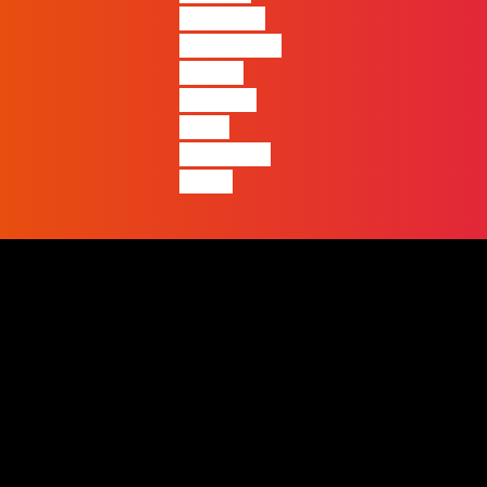
diferença
entre quem
apenas
produz e
quem
realmente
pensa