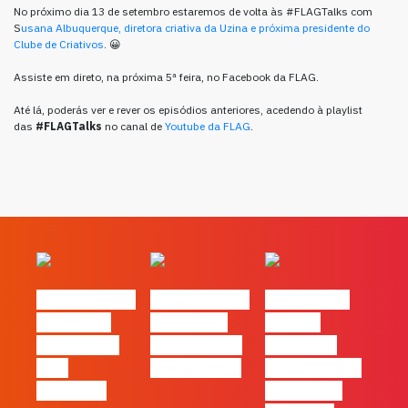
No próximo dia 13 de setembro estaremos de volta às #FLAGTalks com
S
usana Albuquerque, diretora criativa da Uzina e próxima presidente do
Clube de Criativos
. 😀
Assiste em direto, na próxima 5ª feira, no Facebook da FLAG.
Até lá, poderás ver e rever os episódios anteriores, acedendo à playlist
das
#FLAGTalks
no canal de
Youtube da FLAG
.
#FLAGvox | O
#FLAGvox | O
#FLAGvox |
social das
futuro das
Há uma
redes ficou
PME começa
diferença
pelo
nas pessoas
entre utilizar
caminho?
o Claude e