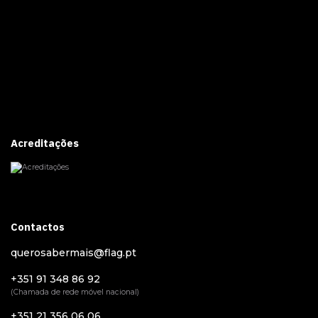
Acreditações
Contactos
querosabermais@flag.pt
+351 91 348 86 92
(Chamada de rede móvel nacional)
+351 21 356 06 06