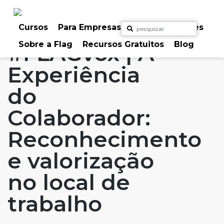
Skip
to
Home
Artigos
#FLAGvox
#FLAGaffairs
content
Cursos
Para Empresas
Para Particulares
Sobre a Flag
Recursos Gratuitos
Blog
#FLAGvox | A
Experiência
do
Colaborador:
Reconhecimento
e valorização
no local de
trabalho