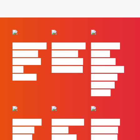
#FLAGvox | O
#FLAGvox | O
#FLAGvox |
social das
futuro das
Há uma
redes ficou
PME começa
diferença
pelo
nas pessoas
entre utilizar
caminho?
o Claude e
trabalhar
com ele
#FLAGvox |
FLAG no TOP
#FLAGvox |
Mercado
30 das
Comunicar
procura
Empresas
continua a