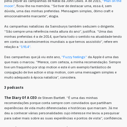
pena (re)ver as campanhas de Natal da John Lewis. A de 2015,
“Man on the
moon”
, ficou-lhe na memória. “Se tiver de destacar uma, essa é, sem
dúvida, uma das minhas preferidas. Mensagem simples, ótimo craft e
emocionalmente marcante”, elogia.
As campanhas natalícias da Sainsburys também seduzem o dirigente.
“São sempre uma referência nesta altura do ano”, justifica. “Uma das
minhas preferidas é a de 2014, que faria todo o sentido na atualidade tendo
em conta os acontecimentos mundiais a que temos assistido”, refere em
relação a
“1914”
.
Das campanhas que já viu este ano,
“Fuzzy feelings”
da Apple é uma das
que mais o marcou. “Merece, com certeza, a minha recomendação. Sempre
tive um fraquinho por stop motion e este é um exemplo fantástico de
conjugação de live action e stop motion, com uma mensagem simples e
muito adequado à época natalícia”, considera.
3 podcasts
The Diary Of A CEO
de Steven Bartlett. “É uma das minhas
recomendações porque conta sempre com convidados que partilham
experiências de vida muito diferenciadas e históricas que marcam. Já me
deu a conhecer várias personalidades cujo interesse me levou a pesquisar
para saber mais sobre as suas experiências e pontos de vista”, confidencia.