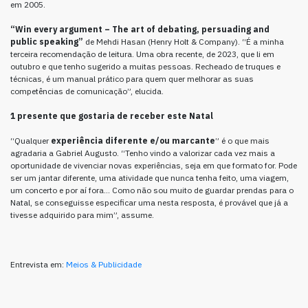
em 2005.
“Win every argument – The art of debating, persuading and
public speaking”
de Mehdi Hasan (Henry Holt & Company). “É a minha
terceira recomendação de leitura. Uma obra recente, de 2023, que li em
outubro e que tenho sugerido a muitas pessoas. Recheado de truques e
técnicas, é um manual prático para quem quer melhorar as suas
competências de comunicação”, elucida.
1 presente que gostaria de receber este Natal
“Qualquer
experiência diferente e/ou marcante
” é o que mais
agradaria a Gabriel Augusto. “Tenho vindo a valorizar cada vez mais a
oportunidade de vivenciar novas experiências, seja em que formato for. Pode
ser um jantar diferente, uma atividade que nunca tenha feito, uma viagem,
um concerto e por aí fora… Como não sou muito de guardar prendas para o
Natal, se conseguisse especificar uma nesta resposta, é provável que já a
tivesse adquirido para mim”, assume.
Entrevista em:
Meios & Publicidade