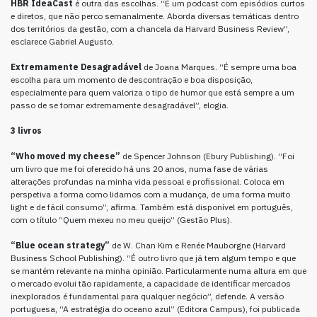
HBR IdeaCast
é outra das escolhas. “É um podcast com episódios curtos
e diretos, que não perco semanalmente. Aborda diversas temáticas dentro
dos territórios da gestão, com a chancela da Harvard Business Review”,
esclarece Gabriel Augusto.
Extremamente Desagradável
de Joana Marques. “É sempre uma boa
escolha para um momento de descontração e boa disposição,
especialmente para quem valoriza o tipo de humor que está sempre a um
passo de se tornar extremamente desagradável”, elogia.
3 livros
“Who moved my cheese”
de Spencer Johnson (Ebury Publishing). “Foi
um livro que me foi oferecido há uns 20 anos, numa fase de várias
alterações profundas na minha vida pessoal e profissional. Coloca em
perspetiva a forma como lidamos com a mudança, de uma forma muito
light e de fácil consumo”, afirma. Também está disponível em português,
com o título “Quem mexeu no meu queijo” (Gestão Plus).
“Blue ocean strategy”
de W. Chan Kim e Renée Mauborgne (Harvard
Business School Publishing). “É outro livro que já tem algum tempo e que
se mantém relevante na minha opinião. Particularmente numa altura em que
o mercado evolui tão rapidamente, a capacidade de identificar mercados
inexplorados é fundamental para qualquer negócio”, defende. A versão
portuguesa, “A estratégia do oceano azul” (Editora Campus), foi publicada