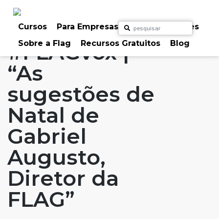
Skip
to
Home
Artigos
#FLAGvox
#FLAGaffairs
content
Cursos
Para Empresas
Para Particulares
Sobre a Flag
Recursos Gratuitos
Blog
#FLAGvox |
“As
sugestões de
Natal de
Gabriel
Augusto,
Diretor da
FLAG”