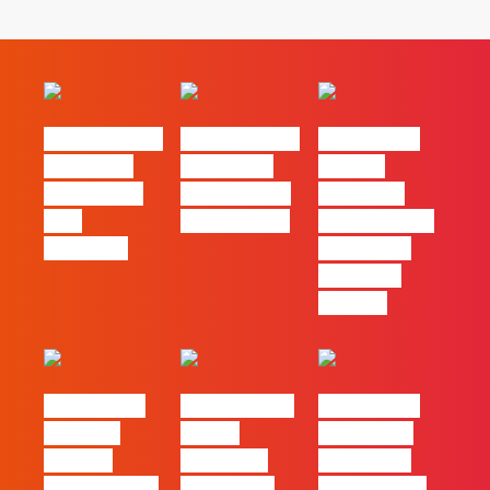
#FLAGvox | O
#FLAGvox | O
#FLAGvox |
social das
futuro das
Há uma
redes ficou
PME começa
diferença
pelo
nas pessoas
entre utilizar
caminho?
o Claude e
trabalhar
com ele
#FLAGvox |
FLAG no TOP
#FLAGvox |
Mercado
30 das
Comunicar
procura
Empresas
continua a
profissionais
Felizes em
ser uma das