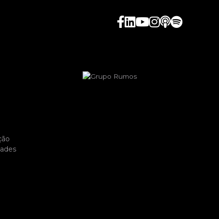
ção
dades