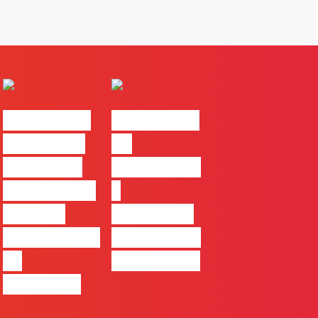
#FLAGvox |
#FLAGvox |
Comunicar
Da
continua a
curiosidade
ser uma das
à
maiores
integração
ferramentas
no trabalho
de
das marcas
progresso