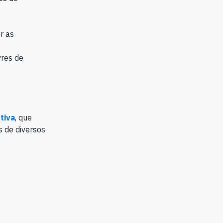
r as
vres de
tiva
, que
s de diversos