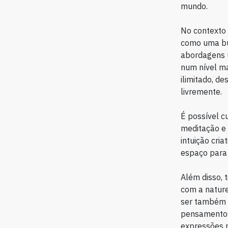
mundo.
No contexto 
como uma bús
abordagens ú
num nível ma
ilimitado, de
livremente.
É possível cu
meditação e 
intuição cri
espaço para 
Além disso, 
com a nature
ser também a
pensamentos 
expressões m