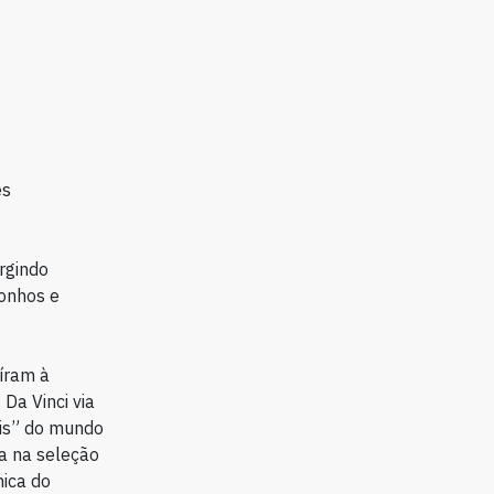
es
urgindo
sonhos e
íram à
Da Vinci via
eis” do mundo
ia na seleção
nica do