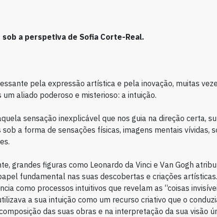
e sob a perspetiva de Sofia Corte-Real.
essante pela expressão artística e pela inovação, muitas vez
um aliado poderoso e misterioso: a intuição.
 aquela sensação inexplicável que nos guia na direção certa, s
 sob a forma de sensações físicas, imagens mentais vívidas, 
es.
te, grandes figuras como Leonardo da Vinci e Van Gogh atribu
papel fundamental nas suas descobertas e criações artísticas. 
iência como processos intuitivos que revelam as “coisas invisív
tilizava a sua intuição como um recurso criativo que o conduz
 composição das suas obras e na interpretação da sua visão ú