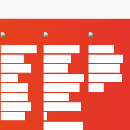
#FLAGvox |
#FLAGvox |
FLAG no
Há uma
Mercado
TOP 30 das
diferença
procura
Empresas
entre
profissionais
Felizes em
utilizar o
que saibam
2026
Claude e
cruzar a
trabalhar
técnica com
com ele
o
pensamento