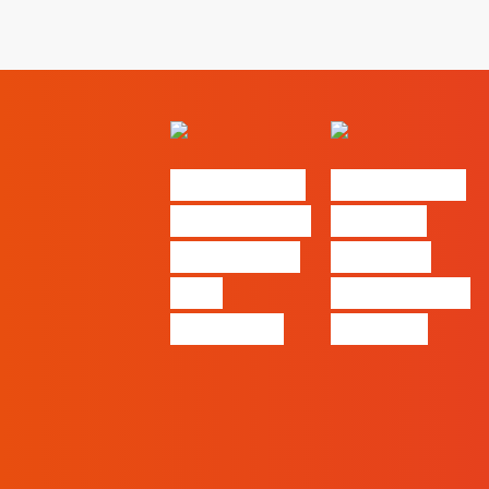
#FLAGvox |
#FLAGvox |
O social das
O futuro
redes ficou
das PME
pelo
começa nas
caminho?
pessoas