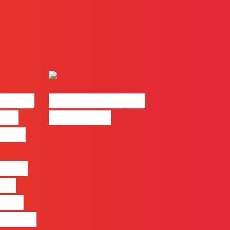
| 2026
#FLAGvox | Made
o em
by Humans
 mais
entre
nas
quem
 pensa