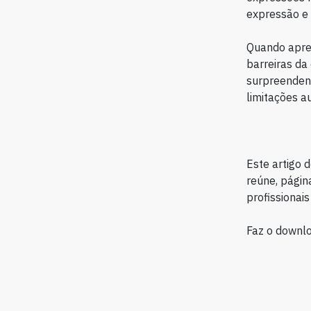
expressão e s
Quando apre
barreiras da
surpreendent
limitações a
Este artigo 
reúne, págin
profissionai
Faz o downl