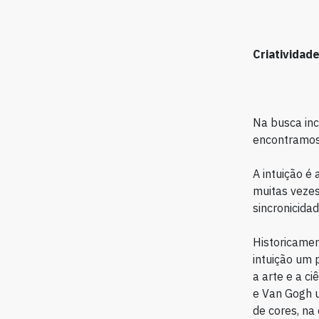
Criatividad
Na busca inc
encontramos 
A intuição é
muitas vezes
sincronicidad
Historicamen
intuição um 
a arte e a c
e Van Gogh u
de cores, na