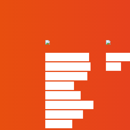
Nova parceria
#FLAGjo
com a AI Certs
2026
para reforçar
oferta de
formação e
certificação em
Inteligência
Artificial