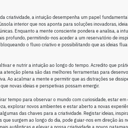
da criatividade, a intuição desempenha um papel fundamental
sola interior que nos aponta para soluções inovadoras, ideias
nicas. Enquanto a mente consciente pondera e analisa, a int
is profundo, permitindo-nos aceder a um reservatório de insp
sbloqueando o fluxo criativo e possibilitando que as ideias flu
ltivar e nutrir a intuição ao longo do tempo. Acredito que prá
a atenção plena são das melhores ferramentas para desenvo
ativa. Ao acalmar a mente e permitir que as distrações se dissi
que novas ideias e perspetivas possam emergir.
tirar tempo para observar o mundo com curiosidade, estar em
za, explorar novos ambientes e estar aberto a novas experiê
lgumas das chaves para a criatividade. Registar ideias, inspir
que surgem ao longo do dia, pode guiar-nos em direção às n
ais autênticas e elevar a nossa criatividade a novos patamar