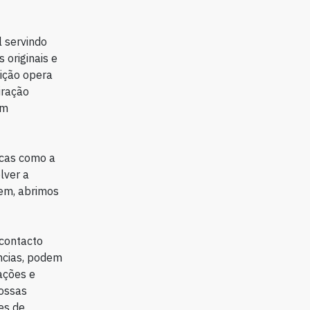
 servindo
 originais e
uição opera
iração
am
ticas como a
lver a
pem, abrimos
 contacto
ncias, podem
ações e
ossas
es de