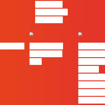
criativo e a
resolução de
problemas
bs | Maio
eBook FLAG |
#FLAGvox 
Oráculo para
será o an
2026
que ficará
visível a
diferença 
quem ape
produz e 
realmente