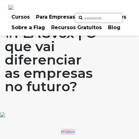
Skip
to
Home
Artigos
#FLAGvox
content
Cursos
Para Empresas
Para Particulares
Sobre a Flag
Recursos Gratuitos
Blog
#FLAGvox | O
que vai
diferenciar
as empresas
no futuro?
#FLAGvox