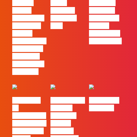
Mercado
30 das
Comunicar
procura
Empresas
continua a
profissionais
Felizes em
ser uma das
que saibam
2026
maiores
cruzar a
ferramentas
técnica com o
de progresso
pensamento
criativo e a
resolução de
problemas
#FLAGvox |
Nova parceria
#FLAGjobs |
Da
com a AI
Maio 2026
curiosidade à
Certs para
integração no
reforçar
trabalho das
oferta de