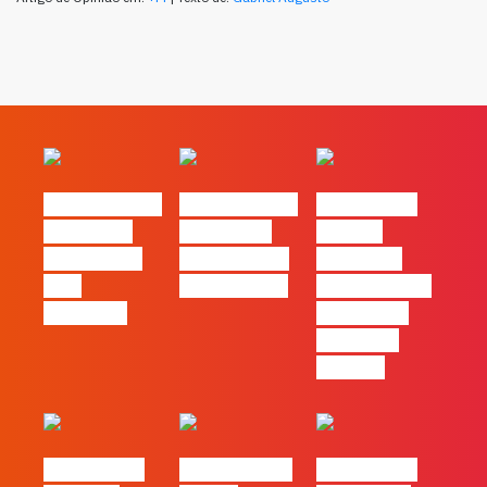
#FLAGvox | O
#FLAGvox | O
#FLAGvox |
social das
futuro das
Há uma
redes ficou
PME começa
diferença
pelo
nas pessoas
entre utilizar
caminho?
o Claude e
trabalhar
com ele
#FLAGvox |
FLAG no TOP
#FLAGvox |