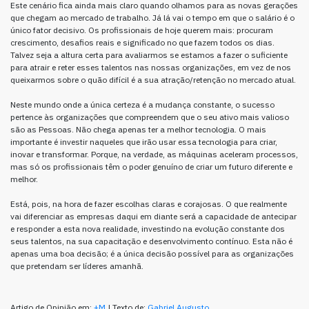
Este cenário fica ainda mais claro quando olhamos para as novas gerações
que chegam ao mercado de trabalho. Já lá vai o tempo em que o salário é o
único fator decisivo. Os profissionais de hoje querem mais: procuram
crescimento, desafios reais e significado no que fazem todos os dias.
Talvez seja a altura certa para avaliarmos se estamos a fazer o suficiente
para atrair e reter esses talentos nas nossas organizações, em vez de nos
queixarmos sobre o quão difícil é a sua atração/retenção no mercado atual.
Neste mundo onde a única certeza é a mudança constante, o sucesso
pertence às organizações que compreendem que o seu ativo mais valioso
são as Pessoas. Não chega apenas ter a melhor tecnologia. O mais
importante é investir naqueles que irão usar essa tecnologia para criar,
inovar e transformar. Porque, na verdade, as máquinas aceleram processos,
mas só os profissionais têm o poder genuíno de criar um futuro diferente e
melhor.
Está, pois, na hora de fazer escolhas claras e corajosas. O que realmente
vai diferenciar as empresas daqui em diante será a capacidade de antecipar
e responder a esta nova realidade, investindo na evolução constante dos
seus talentos, na sua capacitação e desenvolvimento contínuo. Esta não é
apenas uma boa decisão; é a única decisão possível para as organizações
que pretendam ser líderes amanhã.
Artigo de Opinião em:
+M
| Texto de:
Gabriel Augusto