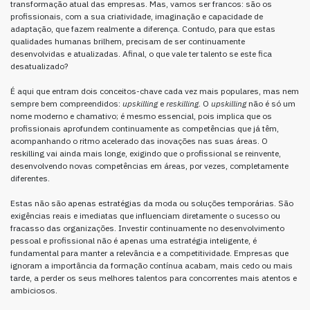
transformação atual das empresas. Mas, vamos ser francos: são os
profissionais, com a sua criatividade, imaginação e capacidade de
adaptação, que fazem realmente a diferença. Contudo, para que estas
qualidades humanas brilhem, precisam de ser continuamente
desenvolvidas e atualizadas. Afinal, o que vale ter talento se este fica
desatualizado?
É aqui que entram dois conceitos-chave cada vez mais populares, mas nem
sempre bem compreendidos:
upskilling
e
reskilling
. O
upskilling
não é só um
nome moderno e chamativo; é mesmo essencial, pois implica que os
profissionais aprofundem continuamente as competências que já têm,
acompanhando o ritmo acelerado das inovações nas suas áreas. O
reskilling vai ainda mais longe, exigindo que o profissional se reinvente,
desenvolvendo novas competências em áreas, por vezes, completamente
diferentes.
Estas não são apenas estratégias da moda ou soluções temporárias. São
exigências reais e imediatas que influenciam diretamente o sucesso ou
fracasso das organizações. Investir continuamente no desenvolvimento
pessoal e profissional não é apenas uma estratégia inteligente, é
fundamental para manter a relevância e a competitividade. Empresas que
ignoram a importância da formação contínua acabam, mais cedo ou mais
tarde, a perder os seus melhores talentos para concorrentes mais atentos e
ambiciosos.