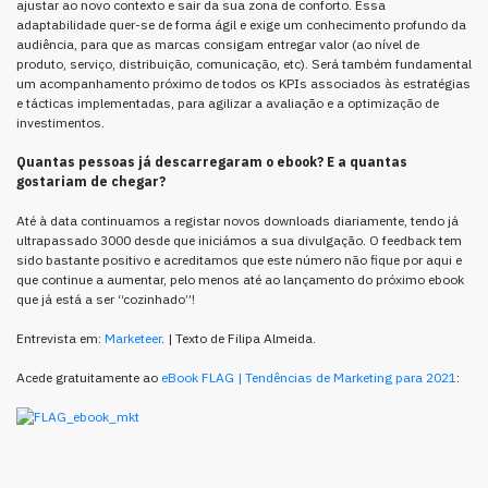
ajustar ao novo contexto e sair da sua zona de conforto. Essa
adaptabilidade quer-se de forma ágil e exige um conhecimento profundo da
audiência, para que as marcas consigam entregar valor (ao nível de
produto, serviço, distribuição, comunicação, etc). Será também fundamental
um acompanhamento próximo de todos os KPIs associados às estratégias
e tácticas implementadas, para agilizar a avaliação e a optimização de
investimentos.
Quantas pessoas já descarregaram o ebook? E a quantas
gostariam de chegar?
Até à data continuamos a registar novos downloads diariamente, tendo já
ultrapassado 3000 desde que iniciámos a sua divulgação. O feedback tem
sido bastante positivo e acreditamos que este número não fique por aqui e
que continue a aumentar, pelo menos até ao lançamento do próximo ebook
que já está a ser “cozinhado”!
Entrevista em:
Marketeer
. | Texto de Filipa Almeida.
Acede gratuitamente ao
eBook FLAG | Tendências de Marketing para 2021
: