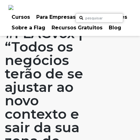
Skip
to
Home
Artigos
#FLAGvox
#FLAGaffairs
content
Cursos
Para Empresas
Para Particulares
Sobre a Flag
Recursos Gratuitos
Blog
#FLAGvox |
“Todos os
negócios
terão de se
ajustar ao
novo
contexto e
sair da sua