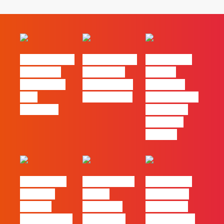
#FLAGvox | O
#FLAGvox | O
#FLAGvox |
social das
futuro das
Há uma
redes ficou
PME começa
diferença
pelo
nas pessoas
entre utilizar
caminho?
o Claude e
trabalhar
com ele
#FLAGvox |
FLAG no TOP
#FLAGvox |
Mercado
30 das
Comunicar
procura
Empresas
continua a
profissionais
Felizes em
ser uma das