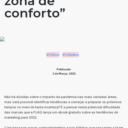
zona de
conforto”
#FLAGvox
#FLAGaffairs
Publicado:
2 de Março, 2021
Não há dúvidas sobre o impacto da pandemia nas mais variadas áreas,
mas será possível identificar tendências e começar a preparar os próximos
tempos no meio de tanta incerteza? É a pensar nesta potencial dificuldade
das marcas que a FLAG lança um ebook gratuito sobre as tendências de
marketing para 2021.
Com base nos novos comportamentos e nos hábitos que passaram a fazer