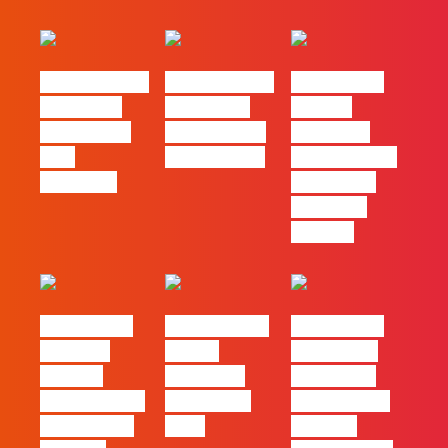
#FLAGvox | O
#FLAGvox | O
#FLAGvox |
social das
futuro das
Há uma
redes ficou
PME começa
diferença
pelo
nas pessoas
entre utilizar
caminho?
o Claude e
trabalhar
com ele
#FLAGvox |
FLAG no TOP
#FLAGvox |
Mercado
30 das
Comunicar
procura
Empresas
continua a
profissionais
Felizes em
ser uma das
que saibam
2026
maiores