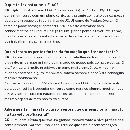
O que te fez optar pela FLAG?
CG:
Optei pela Academia FLAGProfessional Digital Product UX/UI Design
por ser um curso com um plano curricular bastante completo que consegue
abordar um pouco de tudo da área de UX/UI como de Product Design. O
facto de poder começar aprender UX/UI do zero e terminar com
conhecimentos de Product Design foi um grande ponto a favor. Por último,
mas também muito importante, o facto de ser lecionada por formadores
que trabalham atualmente na área.
Quais foram os pontos fortes da formação que frequentaste?
CG:
Os formadores, que ensinaram como trabalhar da forma mais correta e
o que devemos esperar tanto do mercado do nosso país como de outros. O
staff em geral é muito prestável e mesmo muito simpático, e mesmo
quando acontecia algum imprevisto, estava sempre disponível e conseguia
resolver rapidamente.
As masterclasses, #FLAGtalks e eBooks, que a FLAG disponibiliza tanto
para quem está a frequentar um curso como para os alumni, mostram que
a FLAG se preocupa em garantir que os seus alunos tenham sucesso
mesmo depois de terminarem os cursos.
Agora que terminaste o curso, sentes que o mesmo terá impacto
na tua vida profissional?
CG:
Sim, sem dúvida que teve um grande impacto tanto a nível profissional
como pessoal. Saí com uma visão geral do que está a acontecer agora