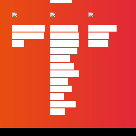
eBook FLAG |
#FLAGvox |
#FLAGvox |
Oráculo para
2026 será o
Made by
2026
ano em que
Humans
ficará mais
visível a
diferença
entre quem
apenas
produz e
quem
realmente
pensa