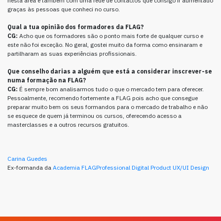
nesta área e também com uma rede de contactos que consigo ir aumentado
graças às pessoas que conheci no curso.
Qual a tua opinião dos formadores da FLAG?
CG:
Acho que os formadores são o ponto mais forte de qualquer curso e
este não foi exceção. No geral, gostei muito da forma como ensinaram e
partilharam as suas experiências profissionais.
Que conselho darias a alguém que está a considerar inscrever-se
numa formação na FLAG?
CG:
É sempre bom analisarmos tudo o que o mercado tem para oferecer.
Pessoalmente, recomendo fortemente a FLAG pois acho que consegue
preparar muito bem os seus formandos para o mercado de trabalho e não
se esquece de quem já terminou os cursos, oferecendo acesso a
masterclasses e a outros recursos gratuitos.
Carina Guedes
Ex-formanda da
Academia FLAGProfessional Digital Product UX/UI Design