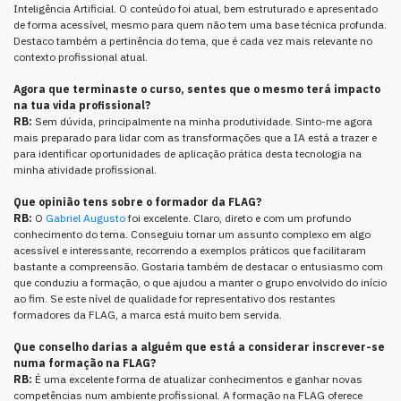
Inteligência Artificial. O conteúdo foi atual, bem estruturado e apresentado
de forma acessível, mesmo para quem não tem uma base técnica profunda.
Destaco também a pertinência do tema, que é cada vez mais relevante no
contexto profissional atual.
Agora que terminaste o curso, sentes que o mesmo terá impacto
na tua vida profissional?
RB:
Sem dúvida, principalmente na minha produtividade. Sinto-me agora
mais preparado para lidar com as transformações que a IA está a trazer e
para identificar oportunidades de aplicação prática desta tecnologia na
minha atividade profissional.
Que opinião tens sobre o formador da FLAG?
RB:
O
Gabriel Augusto
foi excelente. Claro, direto e com um profundo
conhecimento do tema. Conseguiu tornar um assunto complexo em algo
acessível e interessante, recorrendo a exemplos práticos que facilitaram
bastante a compreensão. Gostaria também de destacar o entusiasmo com
que conduziu a formação, o que ajudou a manter o grupo envolvido do início
ao fim. Se este nível de qualidade for representativo dos restantes
formadores da FLAG, a marca está muito bem servida.
Que conselho darias a alguém que está a considerar inscrever-se
numa formação na FLAG?
RB:
É uma excelente forma de atualizar conhecimentos e ganhar novas
competências num ambiente profissional. A formação na FLAG oferece