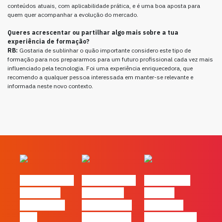
conteúdos atuais, com aplicabilidade prática, e é uma boa aposta para
quem quer acompanhar a evolução do mercado.
Queres acrescentar ou partilhar algo mais sobre a tua
experiência de formação?
RB:
Gostaria de sublinhar o quão importante considero este tipo de
formação para nos prepararmos para um futuro profissional cada vez mais
influenciado pela tecnologia. Foi uma experiência enriquecedora, que
recomendo a qualquer pessoa interessada em manter-se relevante e
informada neste novo contexto.
#FLAGvox | O
#FLAGvox | O
#FLAGvox |
social das
futuro das
Há uma
redes ficou
PME começa
diferença
pelo
nas pessoas
entre utilizar