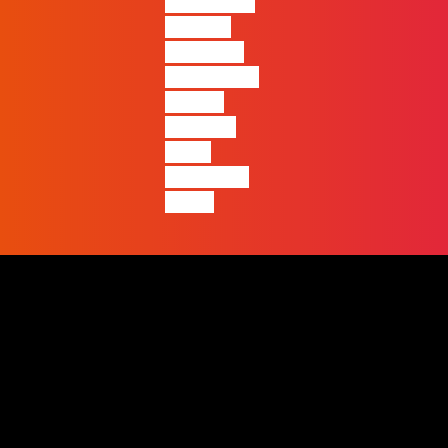
ficará mais
visível a
diferença
entre quem
apenas
produz e
quem
realmente
pensa