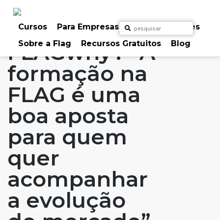
Skip
to
Home
Artigos
#FLAGaffairs
FLAG: Porquê?
content
Cursos
Para Empresas
Para Particulares
Sobre a Flag
Recursos Gratuitos
Blog
FLAGwhy? “A
formação na
FLAG é uma
boa aposta
para quem
quer
acompanhar
a evolução