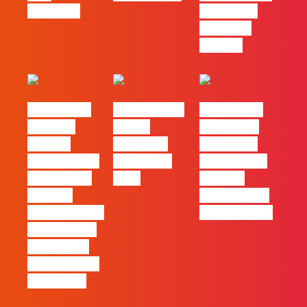
caminho?
o Claude e
trabalhar
com ele
#FLAGvox |
FLAG no TOP
#FLAGvox |
Mercado
30 das
Comunicar
procura
Empresas
continua a
profissionais
Felizes em
ser uma das
que saibam
2026
maiores
cruzar a
ferramentas
técnica com o
de progresso
pensamento
criativo e a
resolução de
problemas