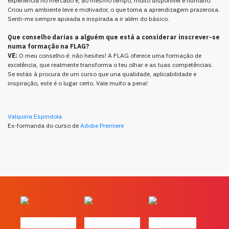
experiência no mercado e, ao mesmo tempo, muito disponível e humano.
Criou um ambiente leve e motivador, o que torna a aprendizagem prazerosa.
Senti-me sempre apoiada e inspirada a ir além do básico.
Que conselho darias a alguém que está a considerar inscrever-se
numa formação na FLAG?
VE:
O meu conselho é: não hesites! A FLAG oferece uma formação de
excelência, que realmente transforma o teu olhar e as tuas competências.
Se estás à procura de um curso que una qualidade, aplicabilidade e
inspiração, este é o lugar certo. Vale muito a pena!
Valquiria Espindola
Ex-formanda do curso de
Adobe Premiere
#FLAGvox | O
#FLAGvox | O
#FLAGvox |