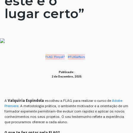
este é o
lugar certo”
FLAG: Porquê?
#FLAGaffairs
Publicado:
2 de Dezembro, 2025
A
Valquiria Espindola
escolheu a FLAG para realizar o curso de
Adobe
Premiere
. A metodologia prática, o ambiente motivador e a orientação de um
formador experiente permitiram-lhe evoluir com rapidez e aplicar os novos
conhecimentos nos seus projetos. O seu testemunho reflete a experiência
que procuramos oferecer a cada aluno.
O que te fez optar pela FLAG?