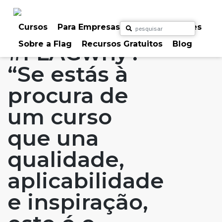
Skip
to
Home
Artigos
FLAG: Porquê?
#FLAGaffairs
content
Cursos
Para Empresas
Para Particulares
Sobre a Flag
Recursos Gratuitos
Blog
#FLAGwhy?
“Se estás à
procura de
um curso
que una
qualidade,
aplicabilidade
e inspiração,