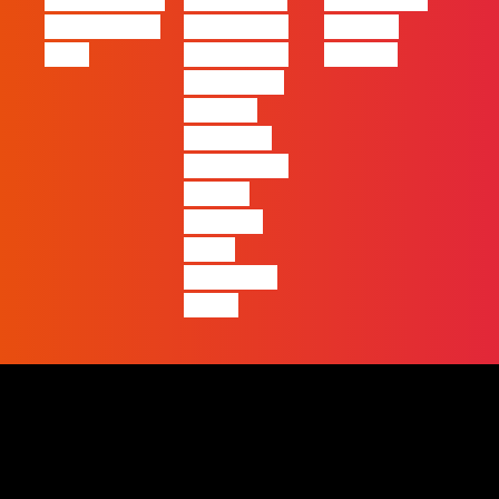
Oráculo para
2026 será o
Made by
2026
ano em que
Humans
ficará mais
visível a
diferença
entre quem
apenas
produz e
quem
realmente
pensa