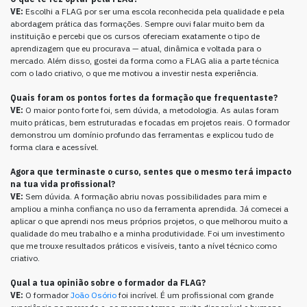
VE:
Escolhi a FLAG por ser uma escola reconhecida pela qualidade e pela
abordagem prática das formações. Sempre ouvi falar muito bem da
instituição e percebi que os cursos ofereciam exatamente o tipo de
aprendizagem que eu procurava — atual, dinâmica e voltada para o
mercado. Além disso, gostei da forma como a FLAG alia a parte técnica
com o lado criativo, o que me motivou a investir nesta experiência.
Quais foram os pontos fortes da formação que frequentaste?
VE
:
O maior ponto forte foi, sem dúvida, a metodologia. As aulas foram
muito práticas, bem estruturadas e focadas em projetos reais. O formador
demonstrou um domínio profundo das ferramentas e explicou tudo de
forma clara e acessível.
Agora que terminaste o curso, sentes que o mesmo terá impacto
na tua vida profissional?
VE
:
Sem dúvida. A formação abriu novas possibilidades para mim e
ampliou a minha confiança no uso da ferramenta aprendida. Já comecei a
aplicar o que aprendi nos meus próprios projetos, o que melhorou muito a
qualidade do meu trabalho e a minha produtividade. Foi um investimento
que me trouxe resultados práticos e visíveis, tanto a nível técnico como
criativo.
Qual a tua opinião sobre o formador da FLAG?
VE:
O formador
João Osório
foi incrível. É um profissional com grande