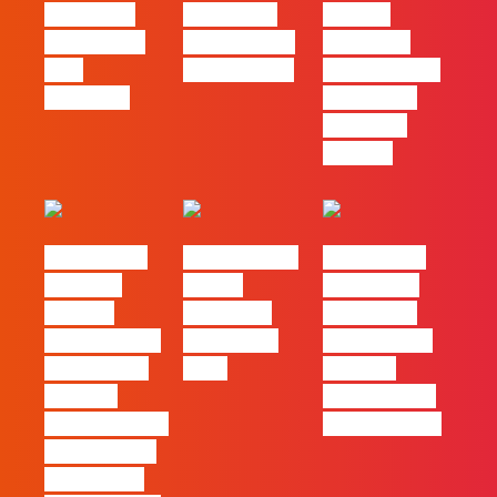
social das
futuro das
Há uma
redes ficou
PME começa
diferença
pelo
nas pessoas
entre utilizar
caminho?
o Claude e
trabalhar
com ele
#FLAGvox |
FLAG no TOP
#FLAGvox |
Mercado
30 das
Comunicar
procura
Empresas
continua a
profissionais
Felizes em
ser uma das
que saibam
2026
maiores
cruzar a
ferramentas
técnica com o
de progresso
pensamento
criativo e a