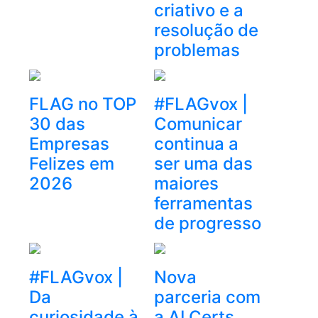
criativo e a
resolução de
problemas
FLAG no TOP
#FLAGvox |
30 das
Comunicar
Empresas
continua a
Felizes em
ser uma das
2026
maiores
ferramentas
de progresso
#FLAGvox |
Nova
Da
parceria com
curiosidade à
a AI Certs