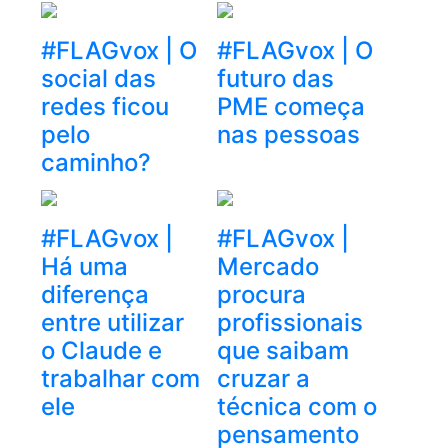
#FLAGvox | O
#FLAGvox | O
social das
futuro das
redes ficou
PME começa
pelo
nas pessoas
caminho?
#FLAGvox |
#FLAGvox |
Há uma
Mercado
diferença
procura
entre utilizar
profissionais
o Claude e
que saibam
trabalhar com
cruzar a
ele
técnica com o
pensamento