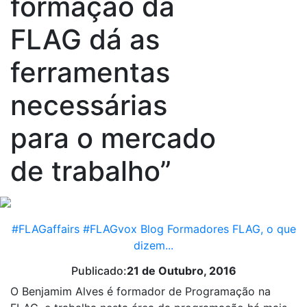
formação da
FLAG dá as
ferramentas
necessárias
para o mercado
de trabalho”
#FLAGaffairs
#FLAGvox
Blog
Formadores FLAG, o que
dizem...
Publicado:
21 de Outubro, 2016
O Benjamim Alves é formador de Programação na