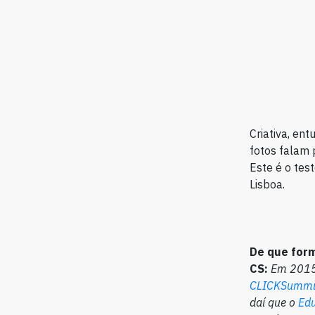
Criativa, en
fotos falam p
Este é o tes
Lisboa.
De que form
CS:
Em 2015 
CLICKSummi
daí que o
Edu