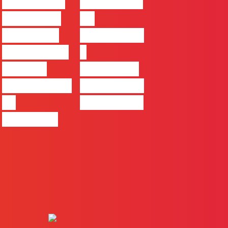
#FLAGvox |
#FLAGvox |
Comunicar
Da
continua a
curiosidade
ser uma das
à
maiores
integração
ferramentas
no trabalho
de
das marcas
progresso