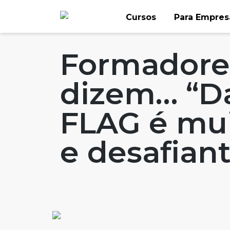
Skip
Cursos
Para Empres
to
Home
Artigos
#FLAGaffairs
#FLAGv
content
Formadore
dizem… “D
FLAG é mui
e desafiant