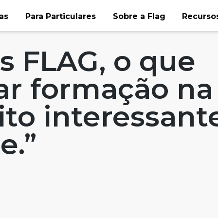
as
Para Particulares
Sobre a Flag
Recursos
ox
Blog
Formadores FLAG, o que dizem...
s FLAG, o que
ar formação na
to interessant
e.”