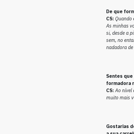
De que form
CS:
Quando e
As minhas vo
si, desde a p
sem, no entan
nadadora de 
Sentes que 
formadora 
CS:
Ao nível
muito mais va
Gostarias d
a sua carre