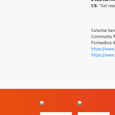
CS:
“Get read
Catarina Sa
Community M
Formadora 
https://www
https://www.