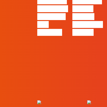
#FLAGvox |
#FLAGvox |
O social das
O futuro
redes ficou
das PME
pelo
começa nas
caminho?
pessoas