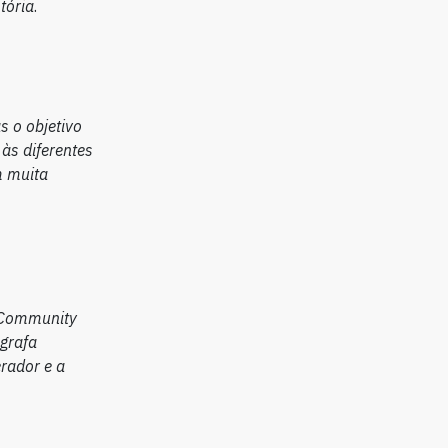
tória
.
s o objetivo
às diferentes
m muita
 Community
grafa
rador e a