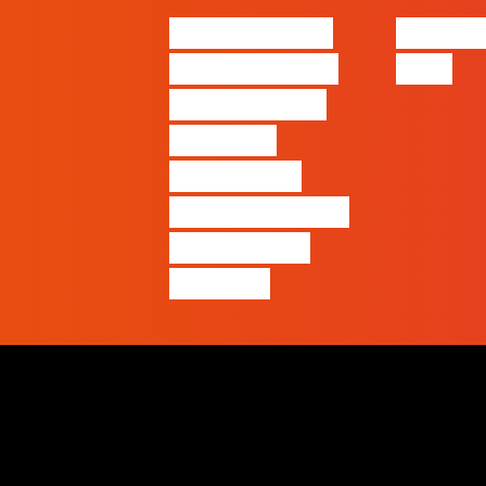
Nova parceria
#FLAGjo
com a AI Certs
2026
para reforçar
oferta de
formação e
certificação em
Inteligência
Artificial