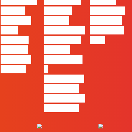
#FLAGvox |
#FLAGvox |
FLAG no
Há uma
Mercado
TOP 30 das
diferença
procura
Empresas
entre
profissionais
Felizes em
utilizar o
que saibam
2026
Claude e
cruzar a
trabalhar
técnica com
com ele
o
pensamento
criativo e a
resolução de
problemas