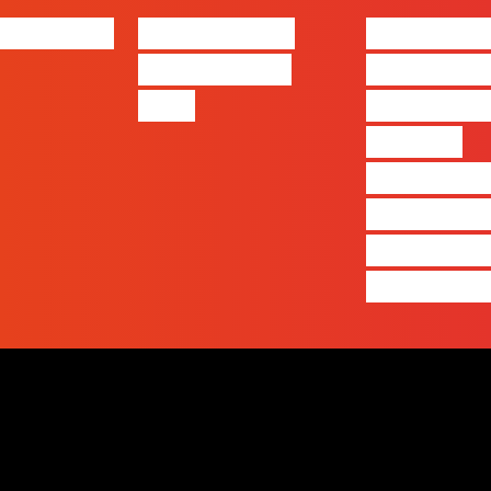
bs | Maio
eBook FLAG |
#FLAGvox 
Oráculo para
será o an
2026
que ficará
visível a
diferença 
quem ape
produz e 
realmente