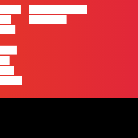
| 2026
#FLAGvox | Made
o em
by Humans
 mais
entre
nas
quem
 pensa