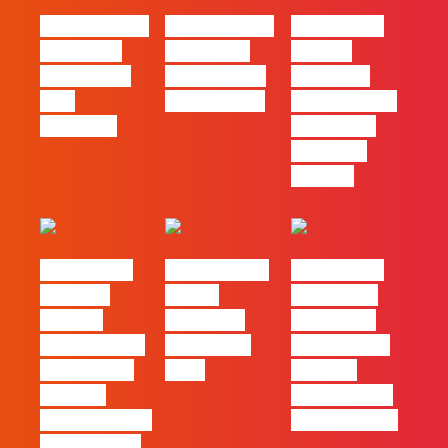
#FLAGvox | O
#FLAGvox | O
#FLAGvox |
social das
futuro das
Há uma
redes ficou
PME começa
diferença
pelo
nas pessoas
entre utilizar
caminho?
o Claude e
trabalhar
com ele
#FLAGvox |
FLAG no TOP
#FLAGvox |
Mercado
30 das
Comunicar
procura
Empresas
continua a
profissionais
Felizes em
ser uma das
que saibam
2026
maiores
cruzar a
ferramentas
técnica com o
de progresso
pensamento