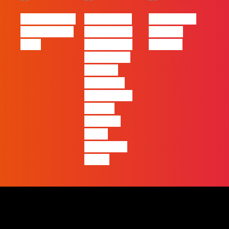
eBook FLAG |
#FLAGvox |
#FLAGvox |
Oráculo para
2026 será o
Made by
2026
ano em que
Humans
ficará mais
visível a
diferença
entre quem
apenas
produz e
quem
realmente
pensa