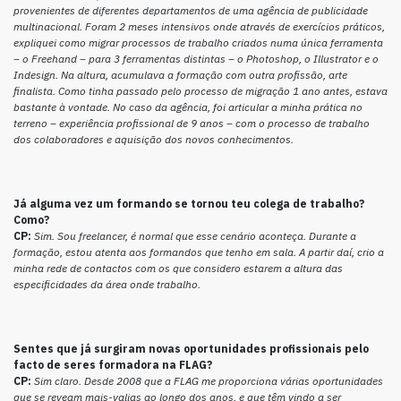
provenientes de diferentes departamentos de uma agência de publicidade
multinacional. Foram 2 meses intensivos onde através de exercícios práticos,
expliquei como migrar processos de trabalho criados numa única ferramenta
– o Freehand – para 3 ferramentas distintas – o Photoshop, o Illustrator e o
Indesign. Na altura, acumulava a formação com outra profissão, arte
finalista. Como tinha passado pelo processo de migração 1 ano antes, estava
bastante à vontade. No caso da agência, foi articular a minha prática no
terreno – experiência profissional de 9 anos – com o processo de trabalho
dos colaboradores e aquisição dos novos conhecimentos.
Já alguma vez um formando se tornou teu colega de trabalho?
Como?
CP:
Sim. Sou freelancer, é normal que esse cenário aconteça. Durante a
formação, estou atenta aos formandos que tenho em sala. A partir daí, crio a
minha rede de contactos com os que considero estarem a altura das
especificidades da área onde trabalho.
Sentes que já surgiram novas oportunidades profissionais pelo
facto de seres formadora na FLAG?
CP:
Sim claro. Desde 2008 que a FLAG me proporciona várias oportunidades
que se reveam mais-valias ao longo dos anos, e que têm vindo a ser