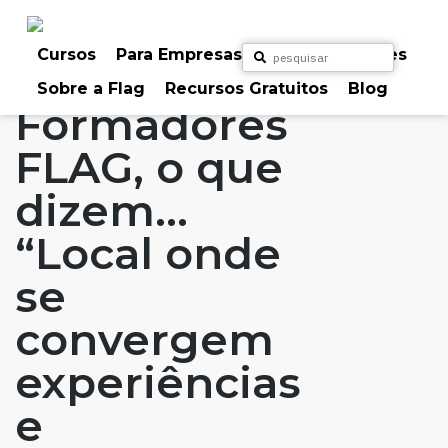
Skip
to
Home
Artigos
#FLAGaffairs
#FLAGvox
content
Cursos
Para Empresas
Para Particulares
Blog
Formadores FLAG, o que dizem...
Sobre a Flag
Recursos Gratuitos
Blog
Formadores
FLAG, o que
dizem…
“Local onde
se
convergem
experiências
e