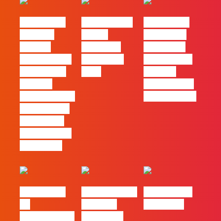
#FLAGvox |
FLAG no TOP
#FLAGvox |
Mercado
30 das
Comunicar
procura
Empresas
continua a
profissionais
Felizes em
ser uma das
que saibam
2026
maiores
cruzar a
ferramentas
técnica com o
de progresso
pensamento
criativo e a
resolução de
problemas
#FLAGvox |
Nova parceria
#FLAGjobs |
Da
com a AI
Maio 2026
curiosidade à
Certs para