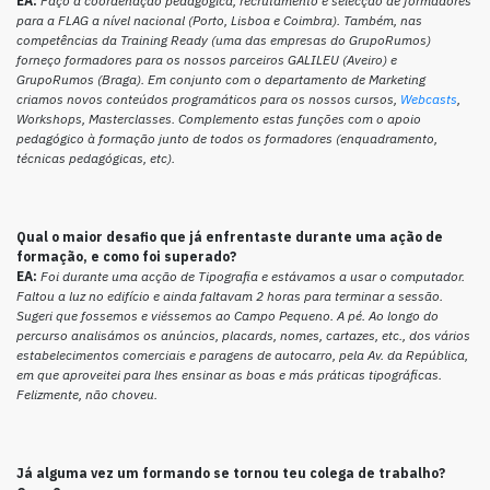
EA:
Faço a coordenação pedagógica, recrutamento e selecção de formadores
para a FLAG a nível nacional (Porto, Lisboa e Coimbra). Também, nas
competências da Training Ready (uma das empresas do GrupoRumos)
forneço formadores para os nossos parceiros GALILEU (Aveiro) e
GrupoRumos (Braga). Em conjunto com o departamento de Marketing
criamos novos conteúdos programáticos para os nossos cursos,
Webcasts
,
Workshops, Masterclasses. Complemento estas funções com o apoio
pedagógico à formação junto de todos os formadores (enquadramento,
técnicas pedagógicas, etc).
Qual o maior desafio que já enfrentaste durante uma ação de
formação, e como foi superado?
EA:
Foi durante uma acção de Tipografia e estávamos a usar o computador.
Faltou a luz no edifício e ainda faltavam 2 horas para terminar a sessão.
Sugeri que fossemos e viéssemos ao Campo Pequeno. A pé. Ao longo do
percurso analisámos os anúncios, placards, nomes, cartazes, etc., dos vários
estabelecimentos comerciais e paragens de autocarro, pela Av. da República,
em que aproveitei para lhes ensinar as boas e más práticas tipográficas.
Felizmente, não choveu.
Já alguma vez um formando se tornou teu colega de trabalho?