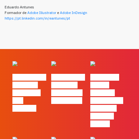
Eduardo Antunes
Formador de
Adobe Illustrator
e
Adobe InDesign
https://pt.linkedin.com/in/eantunes/pt
#FLAGvox | O
#FLAGvox | O
#FLAGvox |
social das
futuro das
Há uma
redes ficou
PME começa
diferença
pelo
nas pessoas
entre utilizar
caminho?
o Claude e
trabalhar
com ele