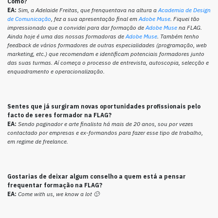
Como?
EA:
Sim, a Adelaide Freitas, que frenquentava na altura a
Academia de Design
de Comunicação
, fez a sua apresentação final em
Adobe Muse
. Fiquei tão
impressionado que a convidei para dar formação de
Adobe Muse
na FLAG.
Ainda hoje é uma das nossas formadoras de
Adobe Muse
. Também tenho
feedback de vários formadores de outras especialidades (programação, web
marketing, etc.) que recomendam e identificam potenciais formadores junto
das suas turmas. Aí começa o processo de entrevista, autoscopia, selecção e
enquadramento e operacionalização.
Sentes que já surgiram novas oportunidades profissionais pelo
facto de seres formador na FLAG?
EA:
Sendo paginador e arte finalista há mais de 20 anos, sou por vezes
contactado por empresas e ex-formandos para fazer esse tipo de trabalho,
em regime de freelance.
Gostarias de deixar algum conselho a quem está a pensar
frequentar formação na FLAG?
EA:
Come with us, we know a lot 🙂