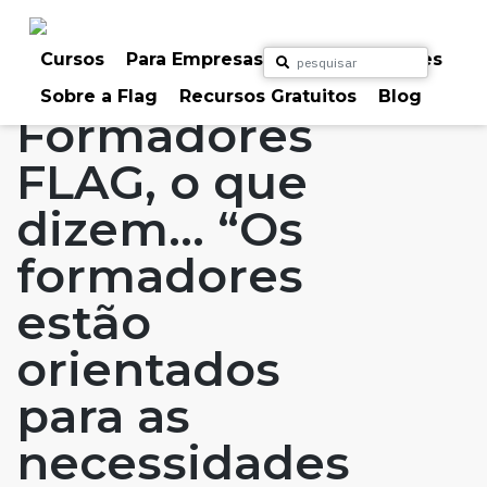
Skip
to
Home
Artigos
#FLAGaffairs
#FLAGvox
content
Cursos
Para Empresas
Para Particulares
Blog
Formadores FLAG, o que dizem...
Sobre a Flag
Recursos Gratuitos
Blog
Formadores
FLAG, o que
dizem… “Os
formadores
estão
orientados
para as
necessidades