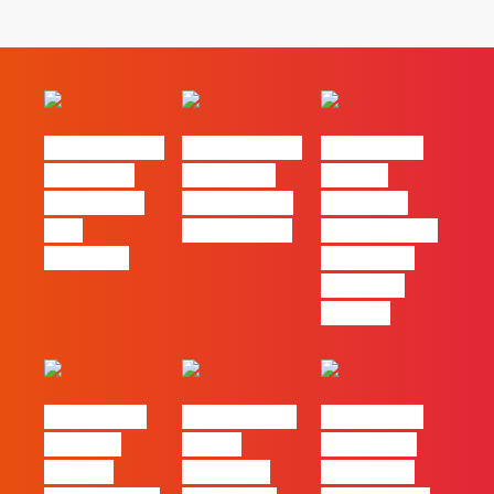
#FLAGvox | O
#FLAGvox | O
#FLAGvox |
social das
futuro das
Há uma
redes ficou
PME começa
diferença
pelo
nas pessoas
entre utilizar
caminho?
o Claude e
trabalhar
com ele
#FLAGvox |
FLAG no TOP
#FLAGvox |
Mercado
30 das
Comunicar
procura
Empresas
continua a