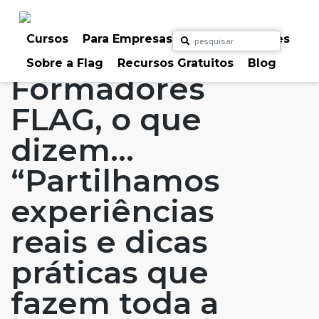
Skip
to
Home
Artigos
#FLAGaffairs
#FLAGvox
content
Cursos
Para Empresas
Para Particulares
Blog
Formadores FLAG, o que dizem...
Sobre a Flag
Recursos Gratuitos
Blog
Formadores
FLAG, o que
dizem…
“Partilhamos
experiências
reais e dicas
práticas que
fazem toda a