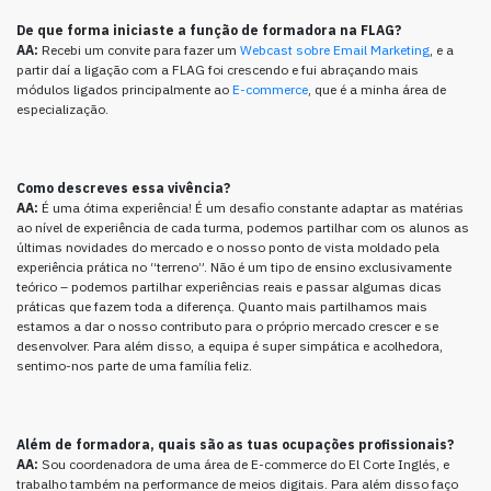
De que forma iniciaste a função de formadora na FLAG?
AA:
Recebi um convite para fazer um
Webcast sobre Email Marketing
, e a
partir daí a ligação com a FLAG foi crescendo e fui abraçando mais
módulos ligados principalmente ao
E-commerce
, que é a minha área de
especialização.
Como descreves essa vivência?
AA:
É uma ótima experiência! É um desafio constante adaptar as matérias
ao nível de experiência de cada turma, podemos partilhar com os alunos as
últimas novidades do mercado e o nosso ponto de vista moldado pela
experiência prática no “terreno”. Não é um tipo de ensino exclusivamente
teórico – podemos partilhar experiências reais e passar algumas dicas
práticas que fazem toda a diferença. Quanto mais partilhamos mais
estamos a dar o nosso contributo para o próprio mercado crescer e se
desenvolver. Para além disso, a equipa é super simpática e acolhedora,
sentimo-nos parte de uma família feliz.
Além de formadora, quais são as tuas ocupações profissionais?
AA:
Sou coordenadora de uma área de E-commerce do El Corte Inglés, e
trabalho também na performance de meios digitais. Para além disso faço