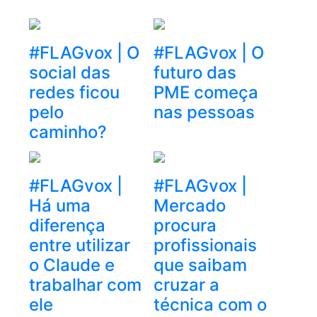
#FLAGvox | O
#FLAGvox | O
social das
futuro das
redes ficou
PME começa
pelo
nas pessoas
caminho?
#FLAGvox |
#FLAGvox |
Há uma
Mercado
diferença
procura
entre utilizar
profissionais
o Claude e
que saibam
trabalhar com
cruzar a
ele
técnica com o