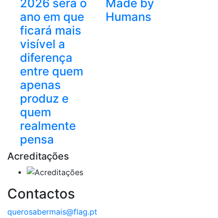
2026 será o
Made by
ano em que
Humans
ficará mais
visível a
diferença
entre quem
apenas
produz e
quem
realmente
pensa
Acreditações
Contactos
querosabermais@flag.pt