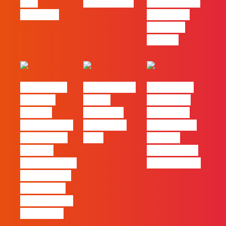
pelo
nas pessoas
entre utilizar
caminho?
o Claude e
trabalhar
com ele
#FLAGvox |
FLAG no TOP
#FLAGvox |
Mercado
30 das
Comunicar
procura
Empresas
continua a
profissionais
Felizes em
ser uma das
que saibam
2026
maiores
cruzar a
ferramentas
técnica com o
de progresso
pensamento
criativo e a
resolução de
problemas