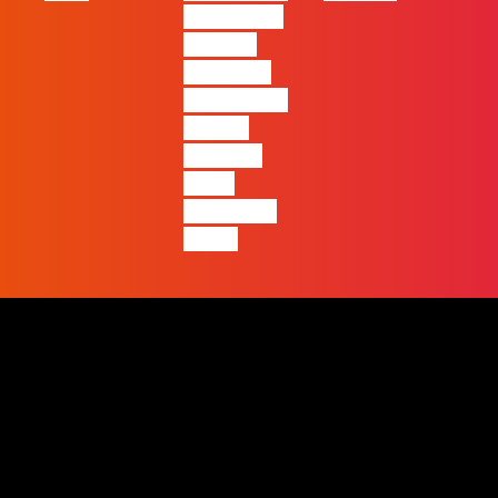
ficará mais
visível a
diferença
entre quem
apenas
produz e
quem
realmente
pensa