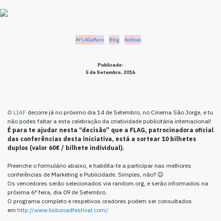
#FLAGaffairs
Blog
Notícias
Publicado:
5 de Setembro, 2016
O
LIAF
decorre já no próximo dia 14 de Setembro, no Cinema São Jorge, e tu
não podes faltar a esta celebração da criatividade publicitária internacional!
É para te ajudar nesta “decisão” que a FLAG, patrocinadora oficial
das conferências desta iniciativa, está a sortear 10 bilhetes
duplos (valor 60€ / bilhete individual).
Preenche o formulário abaixo, e habilita-te a participar nas melhores
conferências de Marketing e Publicidade. Simples, não? 😉
Os vencedores serão selecionados via random.org, e serão informados na
próxima 6ª feira, dia 09 de Setembro.
O programa completo e respetivos oradores podem ser consultados
em
http://www.lisbonadfestival.com/
.