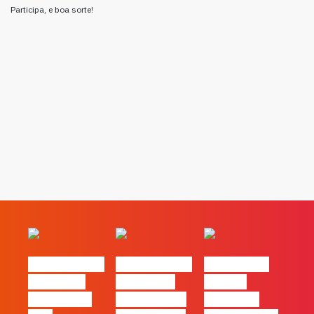
Participa, e boa sorte!
#FLAGvox | O
#FLAGvox | O
#FLAGvox |
social das
futuro das
Há uma
redes ficou
PME começa
diferença