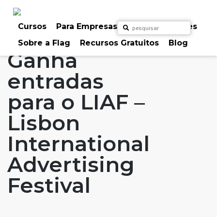
Skip
to
Home
Artigos
#FLAGaffairs
Blog
content
Cursos
Para Empresas
Para Particulares
Notícias
Sobre a Flag
Recursos Gratuitos
Blog
Ganha
entradas
para o LIAF –
Lisbon
International
Advertising
Festival