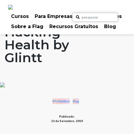
Skip
to
Home
Artigos
#FLAGaffairs
Blog
content
Cursos
Para Empresas
Para Particulares
Sobre a Flag
Recursos Gratuitos
Blog
Hacking
Health by
Glintt
#FLAGaffairs
Blog
Publicado:
23 de Setembro, 2019