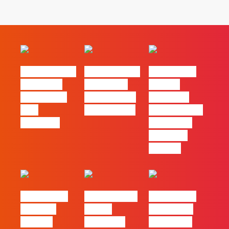
#FLAGvox | O
#FLAGvox | O
#FLAGvox |
social das
futuro das
Há uma
redes ficou
PME começa
diferença
pelo
nas pessoas
entre utilizar
caminho?
o Claude e
trabalhar
com ele
#FLAGvox |
FLAG no TOP
#FLAGvox |
Mercado
30 das
Comunicar
procura
Empresas
continua a