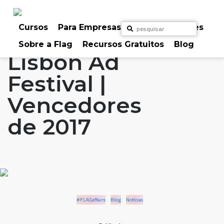
Skip
to
Home
Artigos
#FLAGaffairs
Blog
content
Cursos
Para Empresas
Para Particulares
Notícias
Sobre a Flag
Recursos Gratuitos
Blog
Lisbon Ad
Festival |
Vencedores
de 2017
#FLAGaffairs
Blog
Notícias