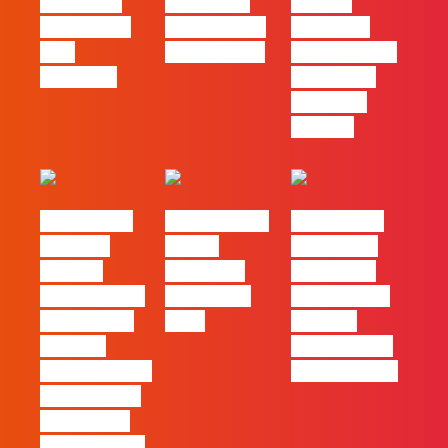
social das
futuro das
Há uma
redes ficou
PME começa
diferença
pelo
nas pessoas
entre utilizar
caminho?
o Claude e
trabalhar
com ele
#FLAGvox |
FLAG no TOP
#FLAGvox |
Mercado
30 das
Comunicar
procura
Empresas
continua a
profissionais
Felizes em
ser uma das
que saibam
2026
maiores
cruzar a
ferramentas
técnica com o
de progresso
pensamento
criativo e a
resolução de