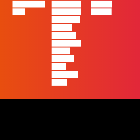
Oráculo para
2026 será o
Made by
2026
ano em que
Humans
ficará mais
visível a
diferença
entre quem
apenas
produz e
quem
realmente
pensa