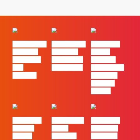
#FLAGvox | O
#FLAGvox | O
#FLAGvox |
social das
futuro das
Há uma
redes ficou
PME começa
diferença
pelo
nas pessoas
entre utilizar
caminho?
o Claude e
trabalhar
com ele
#FLAGvox |
FLAG no TOP
#FLAGvox |
Mercado
30 das
Comunicar
procura
Empresas
continua a