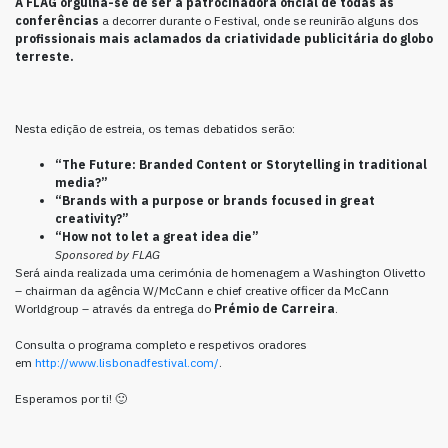
A FLAG orgulha-se de ser a patrocinadora oficial de todas as
conferências
a decorrer durante o Festival, onde se reunirão alguns dos
profissionais mais aclamados da criatividade publicitária do globo
terreste.
Nesta edição de estreia, os temas debatidos serão:
“The Future: Branded Content or Storytelling in traditional
media?”
“Brands with a purpose or brands focused in great
creativity?”
“How not to let a great idea die”
Sponsored by FLAG
Será ainda realizada uma cerimónia de homenagem a Washington Olivetto
– chairman da agência W/McCann e chief creative officer da McCann
Worldgroup – através da entrega do
Prémio de Carreira
.
Consulta o programa completo e respetivos oradores
em
http://www.lisbonadfestival.com/
.
Esperamos por ti! 🙂