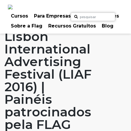
Skip
to
Home
Artigos
#FLAGaffairs
Blog
content
Cursos
Para Empresas
Para Particulares
Notícias
Sobre a Flag
Recursos Gratuitos
Blog
Lisbon
International
Advertising
Festival (LIAF
2016) |
Painéis
patrocinados
pela FLAG