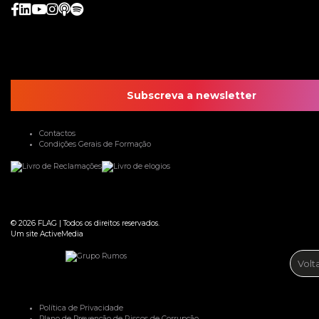
Subscreva a newsletter
Contactos
Condições Gerais de Formação
© 2026
FLAG
|
Todos os direitos reservados.
Um site
ActiveMedia
Volt
Política de Privacidade
Plano de Prevenção de Riscos de Corrupção