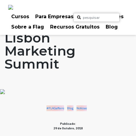
Skip
to
Home
Artigos
#FLAGaffairs
Blog
content
Cursos
Para Empresas
Para Particulares
Notícias
Sobre a Flag
Recursos Gratuitos
Blog
Lisbon
Marketing
Summit
#FLAGaffairs
Blog
Notícias
Publicado:
29 de Outubro, 2018