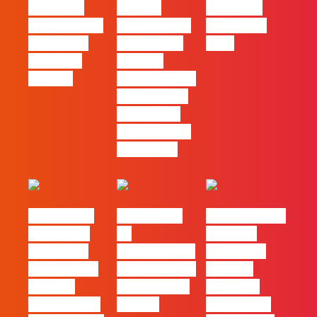
diferença
procura
Empresas
entre utilizar
profissionais
Felizes em
o Claude e
que saibam
2026
trabalhar
cruzar a
com ele
técnica com o
pensamento
criativo e a
resolução de
problemas
#FLAGvox |
#FLAGvox |
Nova parceria
Comunicar
Da
com a AI
continua a
curiosidade à
Certs para
ser uma das
integração no
reforçar
maiores
trabalho das
oferta de
ferramentas
marcas
formação e