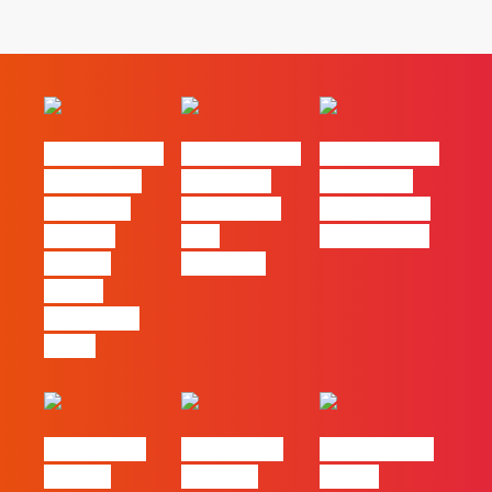
#FLAGvox | O
#FLAGvox | O
#FLAGvox | O
TikTok não
social das
futuro das
mudou as
redes ficou
PME começa
marcas.
pelo
nas pessoas
Apenas
caminho?
tornou
impossível
fingir.
#FLAGvox |
#FLAGvox |
FLAG no TOP
Há uma
Mercado
30 das