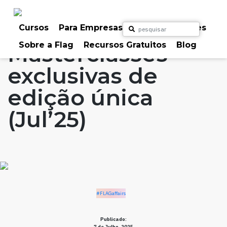
Skip
to
Home
Artigos
#FLAGaffairs
content
Cursos
Para Empresas
Para Particulares
Sobre a Flag
Recursos Gratuitos
Blog
Masterclasses
exclusivas de
edição única
(Jul’25)
#FLAGaffairs
Publicado:
7 de Julho, 2025