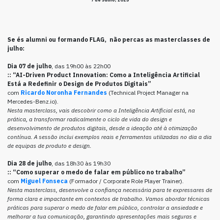
Se és alumni ou formando FLAG, não percas as masterclasses de
julho:
Dia 07 de julho
, das 19h00 às 22h00
::
“AI-Driven Product Innovation: Como a Inteligência Artificial
Está a Redefinir o Design de Produtos Digitais”
com
Ricardo Noronha Fernandes
(Technical Project Manager na
Mercedes-Benz.io).
Nesta masterclass, vais descobrir como a Inteligência Artificial está, na
prática, a transformar radicalmente o ciclo de vida do design e
desenvolvimento de produtos digitais, desde a ideação até à otimização
contínua. A sessão inclui exemplos reais e ferramentas utilizadas no dia a dia
de equipas de produto e design.
Dia 28 de julho
, das 18h30 às 19h30
::
“Como superar o medo de falar em público no trabalho”
com
Miguel Fonseca
(Formador / Corporate Role Player Trainer).
Nesta masterclass, desenvolve a confiança necessária para te expressares de
forma clara e impactante em contextos de trabalho. Vamos abordar técnicas
práticas para superar o medo de falar em público, controlar a ansiedade e
melhorar a tua comunicação, garantindo apresentações mais seguras e