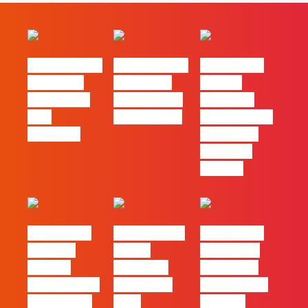
#FLAGvox | O
#FLAGvox | O
#FLAGvox |
social das
futuro das
Há uma
redes ficou
PME começa
diferença
pelo
nas pessoas
entre utilizar
caminho?
o Claude e
trabalhar
com ele
#FLAGvox |
FLAG no TOP
#FLAGvox |
Mercado
30 das
Comunicar
procura
Empresas
continua a
profissionais
Felizes em
ser uma das
que saibam
2026
maiores