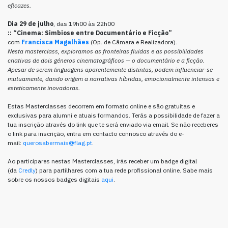
eficazes.
Dia 29 de julho
, das 19h00 às 22h00
::
“Cinema: Simbiose entre Documentário e Ficção”
com
Francisca Magalhães
(Op. de Câmara e Realizadora).
Nesta masterclass, exploramos as fronteiras fluidas e as possibilidades
criativas de dois géneros cinematográficos — o documentário e a ficção.
Apesar de serem linguagens aparentemente distintas, podem influenciar-se
mutuamente, dando origem a narrativas híbridas, emocionalmente intensas e
esteticamente inovadoras.
Estas Masterclasses decorrem em formato online e são gratuitas e
exclusivas para alumni e atuais formandos. Terás a possibilidade de fazer a
tua inscrição através do link que te será enviado via email. Se não receberes
o link para inscrição, entra em contacto connosco através do e-
mail:
querosabermais@flag.pt
.
Ao participares nestas Masterclasses, irás receber um badge digital
(da
Credly
) para partilhares com a tua rede profissional online. Sabe mais
sobre os nossos badges digitais
aqui
.