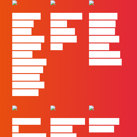
#FLAGvox |
FLAG no TOP
#FLAGvox |
Mercado
30 das
Comunicar
procura
Empresas
continua a
profissionais
Felizes em
ser uma das
que saibam
2026
maiores
cruzar a
ferramentas
técnica com o
de progresso
pensamento
criativo e a
resolução de
problemas
#FLAGvox |
Nova parceria
#FLAGjobs |
Da
com a AI
Maio 2026
curiosidade à
Certs para