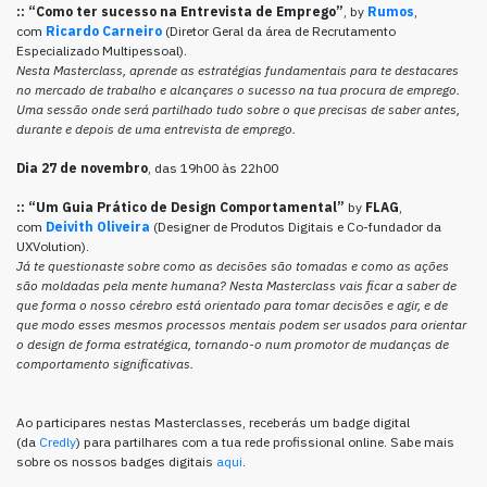
:: “Como ter sucesso na Entrevista de Emprego”
, by
Rumos
,
com
Ricardo Carneiro
(
Diretor Geral da área de Recrutamento
Especializado
Multipessoal
).
Nesta Masterclass, aprende as estratégias fundamentais para te destacares
no mercado de trabalho e alcançares o sucesso na tua procura de emprego.
Uma sessão onde será partilhado tudo sobre o que precisas de saber antes,
durante e depois de uma entrevista de emprego.
Dia 27 de novembro
, das 19h00 às 22h00
::
“Um Guia Prático de Design Comportamental”
by
FLAG
,
com
Deivith Oliveira
(Designer de Produtos Digitais e Co-fundador da
UXVolution).
Já te questionaste sobre como as decisões são tomadas e como as ações
são moldadas pela mente humana? Nesta Masterclass vais ficar a saber de
que forma o nosso cérebro está orientado para tomar decisões e agir, e de
que modo esses mesmos processos mentais podem ser usados para orientar
o design de forma estratégica, tornando-o num promotor de mudanças de
comportamento significativas.
Ao participares nestas Masterclasses, receberás um badge digital
(da
Credly
) para partilhares com a tua rede profissional online. Sabe mais
sobre os nossos badges digitais
aqui
.