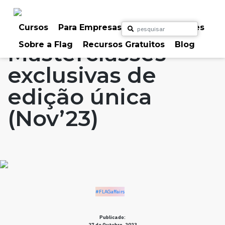
Skip
to
Home
Artigos
#FLAGaffairs
content
Cursos
Para Empresas
Para Particulares
Sobre a Flag
Recursos Gratuitos
Blog
Masterclasses
exclusivas de
edição única
(Nov’23)
#FLAGaffairs
Publicado:
27 de Outubro, 2023