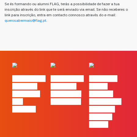
Se és formando ou alumni FLAG, terás a possibilidade de fazer a tua
inscrição através do link que te será enviado via email. Se não receberes o
link para inscrição, entra em contacto connosco através do e-mail:
querosabermais@flag.pt
.
#FLAGvox | O
#FLAGvox | O
#FLAGvox |
social das
futuro das
Há uma
redes ficou
PME começa
diferença
pelo
nas pessoas
entre utilizar
caminho?
o Claude e
trabalhar
com ele