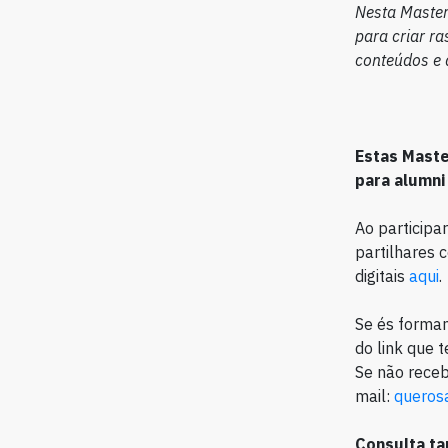
Nesta Masterc
para criar ra
conteúdos e 
Estas Maste
para alumni
Ao participa
partilhares 
digitais
aqui
.
Se és forman
do link que t
Se não receb
mail:
queros
Consulta t