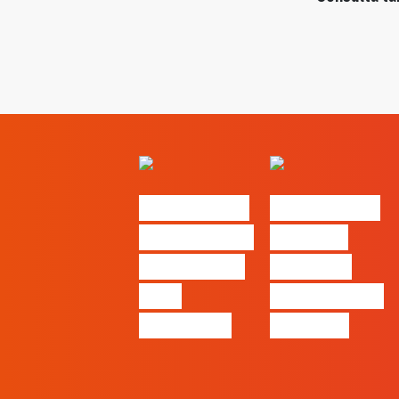
#FLAGvox |
#FLAGvox |
O social das
O futuro
redes ficou
das PME
pelo
começa nas
caminho?
pessoas