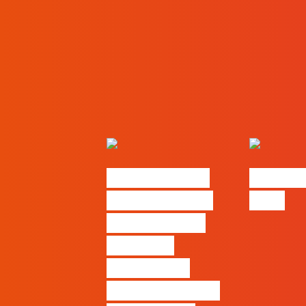
Nova parceria
#FLAGjo
com a AI Certs
2026
para reforçar
oferta de
formação e
certificação em