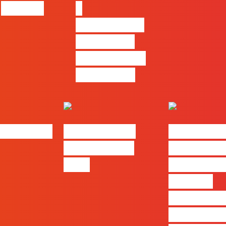
com ele
o
pensamento
criativo e a
resolução de
problemas
bs | Maio
eBook FLAG |
#FLAGvox 
Oráculo para
será o an
2026
que ficará
visível a
diferença 
quem ape