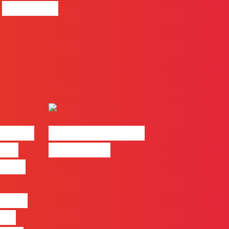
progresso
| 2026
#FLAGvox | Made
o em
by Humans
 mais
entre
nas