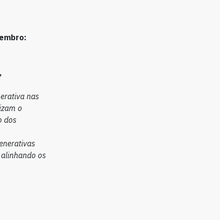
vembro:
,
nerativa nas
izam o
o dos
enerativas
 alinhando os