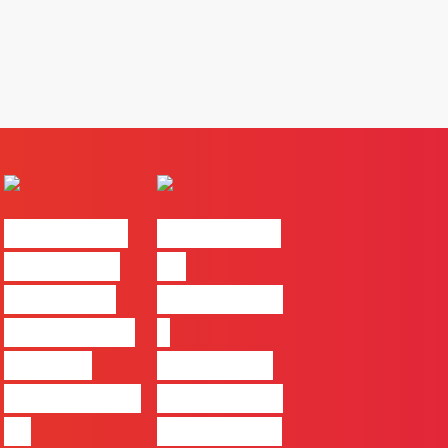
#FLAGvox |
#FLAGvox |
Comunicar
Da
continua a
curiosidade
ser uma das
à
maiores
integração
ferramentas
no trabalho
de
das marcas