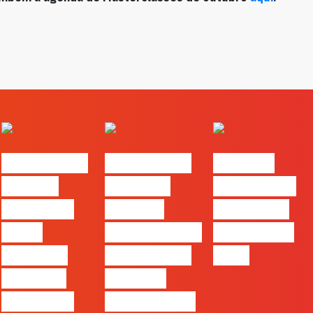
#FLAGvox |
#FLAGvox |
FLAG no
Há uma
Mercado
TOP 30 das
diferença
procura
Empresas
entre
profissionais
Felizes em
utilizar o
que saibam
2026
Claude e
cruzar a
trabalhar
técnica com