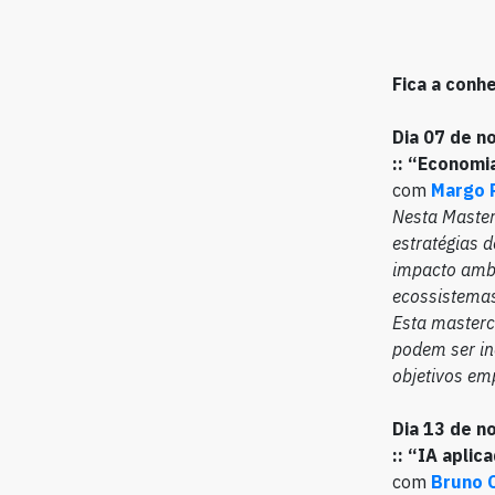
Fica a conh
Dia 07 de 
::
“Economia
com
Margo 
Nesta Master
estratégias 
impacto ambi
ecossistema
Esta masterc
podem ser in
objetivos em
Dia 13 de 
::
“IA aplic
com
Bruno 