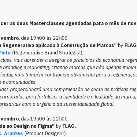
ecer as duas Masterclasses agendadas para o mês de no
novembro
, das 19h00 às 22h00
 Regenerativa aplicada à Construção de Marcas”
by
FLAG
Pinto
(Regenerative Brand Strategist).
class, vais aprender a integrar os princípios da economia rege
de branding e marketing, criando marcas que não apenas minim
ental, mas também contribuem ativamente para a regeneraçã
s e comunidades.
lass proporcionará uma compreensão de como as práticas reg
corporadas para fortalecer a identidade e a lealdade da marca,
presariais com a urgência da sustentabilidade global.
novembro
, das 19h00 às 22h00
ada ao Design no Figma”
by
FLAG,
C. Arantes
(Product Designer).