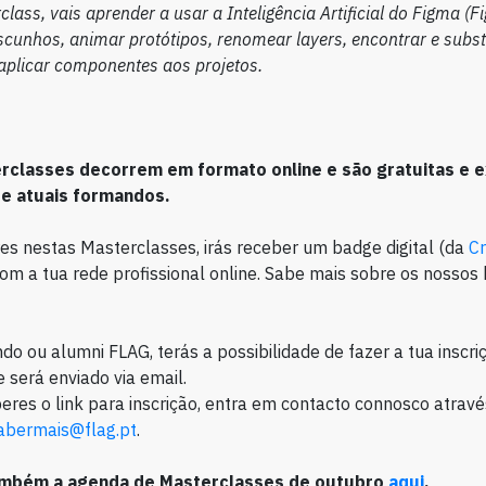
lass, vais aprender a usar a Inteligência Artificial do Figma (F
scunhos, animar protótipos, renomear layers, encontrar e substi
aplicar componentes aos projetos.
rclasses decorrem em formato online e são gratuitas e e
 e atuais formandos.
res nestas Masterclasses, irás receber um badge digital (da
Cr
com a tua rede profissional online. Sabe mais sobre os nossos
do ou alumni FLAG, terás a possibilidade de fazer a tua inscri
e será enviado via email.
eres o link para inscrição, entra em contacto connosco atravé
abermais@flag.pt
.
ambém a agenda de Masterclasses de outubro
aqui
.