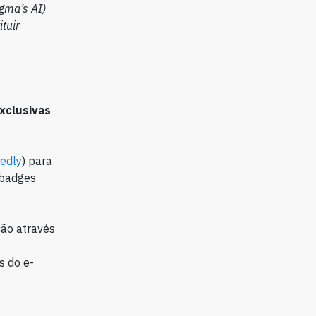
igma’s AI)
tuir
xclusivas
edly
) para
 badges
ção através
s do e-