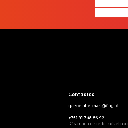
produz e 
realmente
Contactos
querosabermais@flag.pt
+351 91 348 86 92
(Chamada de rede móvel naci