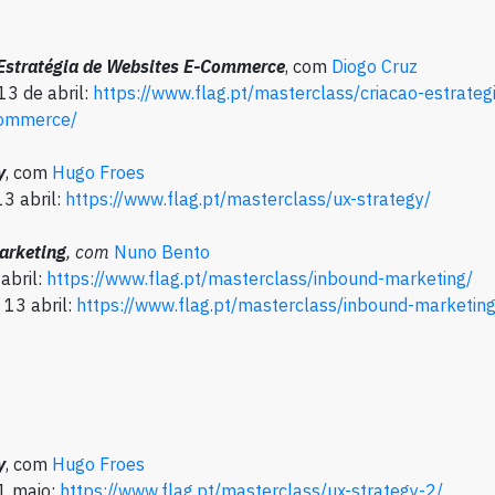
 Estratégia de Websites E-Commerce
, com
Diogo Cruz
13 de abril:
https://www.flag.pt/masterclass/criacao-estrateg
commerce
/
y
, com
Hugo Froes
13 abril:
https://www.flag.pt/masterclass/ux-strategy
/
rketing
, com
Nuno Bento
 abril:
https://www.flag.pt/masterclass/inbound-marketing
/
 13 abril:
https://www.flag.pt/masterclass/inbound-marketin
y
, com
Hugo Froes
11 maio:
https://www.flag.pt/masterclass/ux-strategy-2/