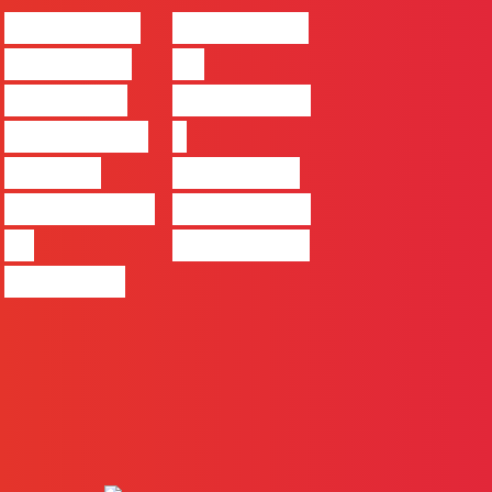
#FLAGvox |
#FLAGvox |
Comunicar
Da
continua a
curiosidade
ser uma das
à
maiores
integração
ferramentas
no trabalho
de
das marcas
progresso