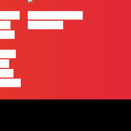
| 2026
#FLAGvox | Made
o em
by Humans
 mais
entre
nas
quem
 pensa