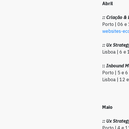
Abril
:: Criação &
Porto | 06 e 
websites-e
:: Ux
Strateg
Lisboa | 6 e 
::
Inbound
Ma
Porto | 5 e 6
Lisboa | 12 e
Maio
:: Ux Strateg
Porto | 4 e 