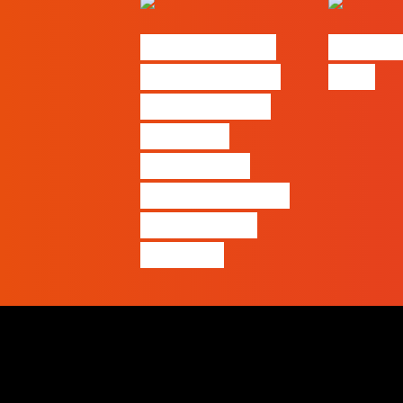
Nova parceria
#FLAGjo
com a AI Certs
2026
para reforçar
oferta de
formação e
certificação em
Inteligência
Artificial