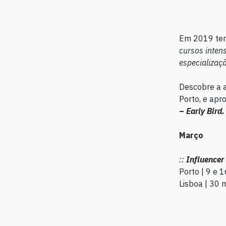
Em 2019 tens
cursos intens
especializaç
Descobre a 
Porto, e apr
–
Early Bird.
Março
::
Influencer
Porto | 9 e 
Lisboa | 30 