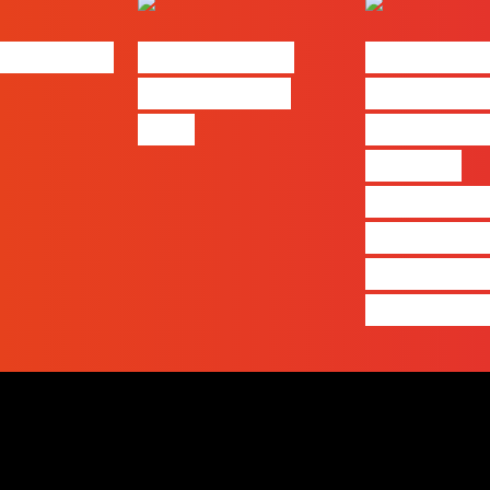
bs | Maio
eBook FLAG |
#FLAGvox 
Oráculo para
será o an
2026
que ficará
visível a
diferença 
quem ape
produz e 
realmente