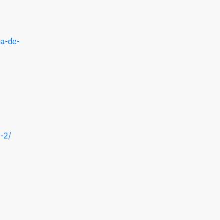
ia-de-
g-2
/