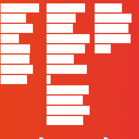
#FLAGvox |
#FLAGvox |
FLAG no
Há uma
Mercado
TOP 30 das
diferença
procura
Empresas
entre
profissionais
Felizes em
utilizar o
que saibam
2026
Claude e
cruzar a
trabalhar
técnica com
com ele
o
pensamento
criativo e a
resolução de
problemas