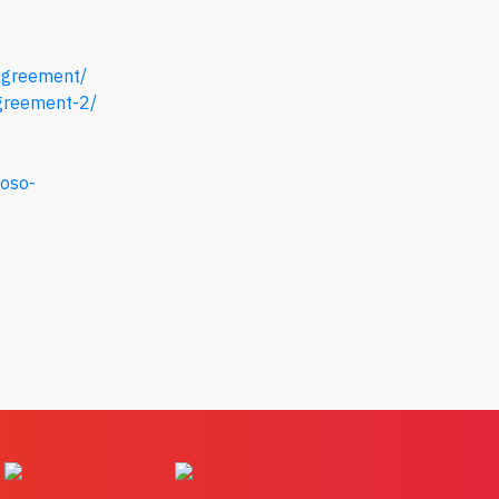
-agreement
/
agreement-2/
moso-