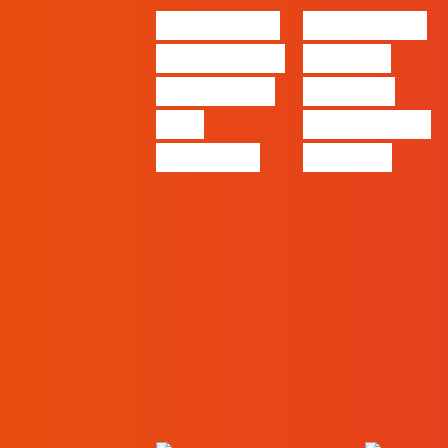
#FLAGvox |
#FLAGvox |
O social das
O futuro
redes ficou
das PME
pelo
começa nas
caminho?
pessoas