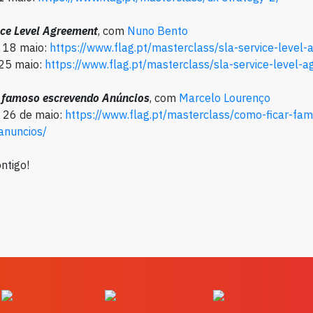
ice
Level
Agreement
, com
Nuno Bento
e 18 maio:
https://www.flag.pt/masterclass/sla-service-level
 25 maio:
https://
www.flag.pt/masterclass/sla-service-level-
 famoso escrevendo Anúncios
, com
Marcelo Lourenço
e 26 de maio:
https://www.flag.pt/masterclass/como-ficar-fa
anuncios
/
ntigo!