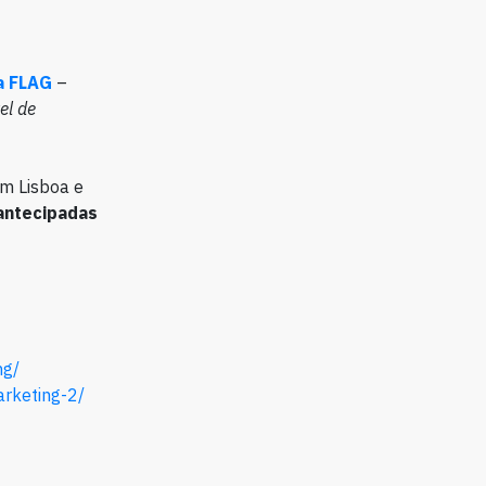
a FLAG
–
el de
m Lisboa e
antecipadas
ng/
arketing-2/