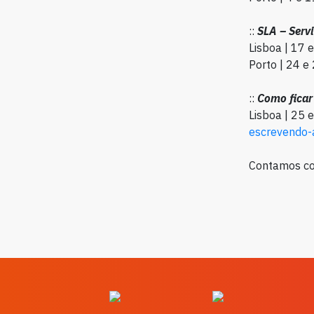
::
SLA –
Serv
Lisboa | 17 
Porto | 24 e
::
Como ficar
Lisboa | 25 
escrevendo-
Contamos co