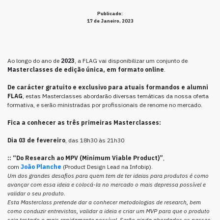
Publicado:
17 de Janeiro, 2023
Ao longo do ano de
2023
, a FLAG vai disponibilizar um conjunto de
Masterclasses de edição única, em formato online
.
De carácter gratuito e exclusivo para atuais formandos e alumni
FLAG
, estas Masterclasses abordarão diversas temáticas da nossa oferta
formativa, e serão ministradas por profissionais de renome no mercado.
Fica a conhecer as três primeiras Masterclasses:
Dia 03 de fevereiro
,
das 18h30 às 21h30
::
“Do Research ao MPV (Minimum Viable Product)”
,
com
João Planche
(Product Design Lead na Infobip).
Um dos grandes desafios para quem tem de ter ideias para produtos é como
avançar com essa ideia e colocá-la no mercado o mais depressa possível e
validar o seu produto.
Esta Masterclass pretende dar a conhecer metodologias de research, bem
como conduzir entrevistas, validar a ideia e criar um MVP para que o produto
seja testado o mais rapidamente possível. Serão ainda abordados os passos