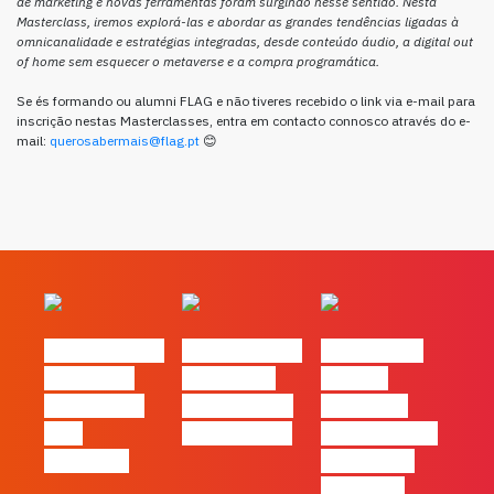
de marketing e novas ferramentas foram surgindo nesse sentido. Nesta
Masterclass, iremos explorá-las e abordar as grandes tendências ligadas à
omnicanalidade e estratégias integradas, desde conteúdo áudio, a digital out
of home sem esquecer o metaverse e a compra programática.
Se és formando ou alumni FLAG e não tiveres recebido o link via e-mail para
inscrição nestas Masterclasses, entra em contacto connosco através do e-
mail:
querosabermais@flag.pt
😊
#FLAGvox | O
#FLAGvox | O
#FLAGvox |
social das
futuro das
Há uma
redes ficou
PME começa
diferença
pelo
nas pessoas
entre utilizar
caminho?
o Claude e
trabalhar