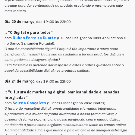
a seguir para dar continuidade ao produto escalando o mesmo para algo
mais robusto.
Dia 20 de
março
, das 19h00 às 22h00
::
“O Digital é para todos”
,
com
Ruben Ferreira Duarte
(UX Lead Designer na Bliss Applications e
no Banco Santander Portugal).
O que é a acessibilidade digital
?
Porque é tão importante e quem pode
beneficiar da mesma? Quais são os cuidados a ter nos produtos digitais e
como podem os designers ajudar?
Esta Masterclass pretende dar resposta a estas e outras questões sobre o
papel da acessibilidade digital nos produtos digitais.
Dia 24 de
março
, das 19h00 às 22h00
::
“O futuro do marketing digital: omnicanalidade e jornadas
integradas”
,
com
Selena Gonçalves
(Success Manager na Wise Pirates).
O futuro do marketing digital: omnicanalidade e jornadas integradas.
A pandemia veio mudar de forma duradoura a nossa forma de viver, e
acelerar de forma exponencial a nossa integração com o mundo digital,
modelando a forma como negócios e consumidores usam os canais online.
A omnicanalidade é mais que nunca a palavra chave de qualquer estratégia