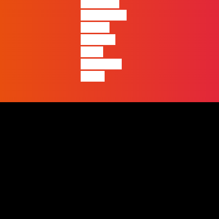
diferença
entre quem
apenas
produz e
quem
realmente
pensa