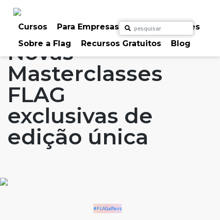
Skip
to
Home
Artigos
#FLAGaffairs
content
Cursos
Para Empresas
Para Particulares
Sobre a Flag
Recursos Gratuitos
Blog
Novas
Masterclasses
FLAG
exclusivas de
edição única
#FLAGaffairs