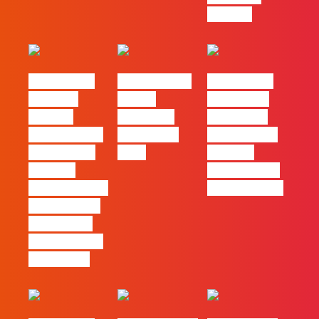
com ele
#FLAGvox |
FLAG no TOP
#FLAGvox |
Mercado
30 das
Comunicar
procura
Empresas
continua a
profissionais
Felizes em
ser uma das
que saibam
2026
maiores
cruzar a
ferramentas
técnica com o
de progresso
pensamento
criativo e a
resolução de
problemas