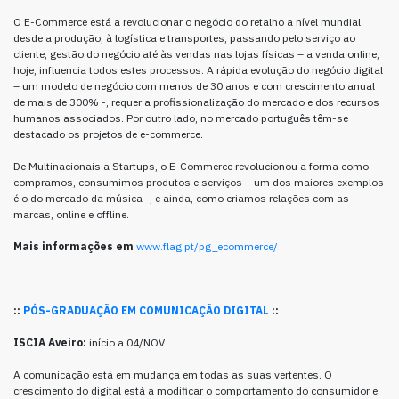
O E-Commerce está a revolucionar o negócio do retalho a nível mundial:
desde a produção, à logística e transportes, passando pelo serviço ao
cliente, gestão do negócio até às vendas nas lojas físicas – a venda online,
hoje, influencia todos estes processos. A rápida evolução do negócio digital
– um modelo de negócio com menos de 30 anos e com crescimento anual
de mais de 300% -, requer a profissionalização do mercado e dos recursos
humanos associados. Por outro lado, no mercado português têm-se
destacado os projetos de e-commerce.
De Multinacionais a Startups, o E-Commerce revolucionou a forma como
compramos, consumimos produtos e serviços – um dos maiores exemplos
é o do mercado da música -, e ainda, como criamos relações com as
marcas, online e offline.
Mais informações em
www.flag.pt/pg_ecommerce/
::
PÓS-GRADUAÇÃO EM COMUNICAÇÃO DIGITAL
::
ISCIA Aveiro:
início a 04/NOV
A comunicação está em mudança em todas as suas vertentes. O
crescimento do digital está a modificar o comportamento do consumidor e