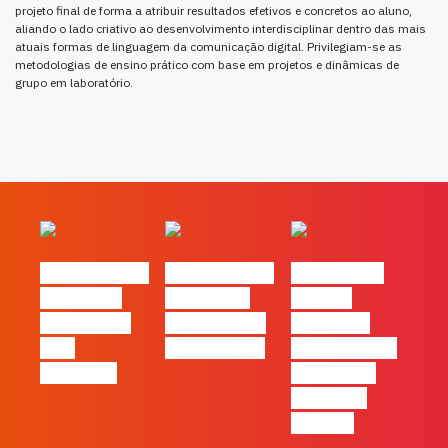
projeto final de forma a atribuir resultados efetivos e concretos ao aluno,
aliando o lado criativo ao desenvolvimento interdisciplinar dentro das mais
atuais formas de linguagem da comunicação digital. Privilegiam-se as
metodologias de ensino prático com base em projetos e dinâmicas de
grupo em laboratório.
#FLAGvox | O
#FLAGvox | O
#FLAGvox |
social das
futuro das
Há uma
redes ficou
PME começa
diferença
pelo
nas pessoas
entre utilizar
caminho?
o Claude e
trabalhar
com ele