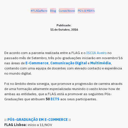
#FLAGaffairs
Blog
Cursos Novos
PG's & MBA's
Publicado:
11 de Outubro, 2016
De acordo com a parceria realizada entre a FLAG e o
ISCIA Aveiro
no
passado mês de Setembro, três pós-graduações iniciarão em novembro’16
nas áreas de
E-Commerce
,
Comunicação Digital
e
Multimédia
,
contando com uma equipa de docentes com elevado contacto e experiência
no mundo digital.
Foi no âmbito desta sinergia, que promove a progressão de carreira através
de uma formação altamente especializada reunindo o vasto know-how de
ambas as entidades, que a FLAG está a promover as seguintes Pós-
Graduações que atribuem
50
ECTS
aos seus participantes.
::
PÓS-GRADUAÇÃO EM E-COMMERCE
::
FLAG Lisboa:
início a 11/NOV