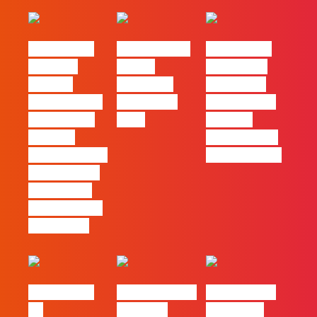
#FLAGvox |
FLAG no TOP
#FLAGvox |
Mercado
30 das
Comunicar
procura
Empresas
continua a
profissionais
Felizes em
ser uma das
que saibam
2026
maiores
cruzar a
ferramentas
técnica com o
de progresso
pensamento
criativo e a
resolução de
problemas
#FLAGvox |
Nova parceria
#FLAGjobs |
Da
com a AI
Maio 2026