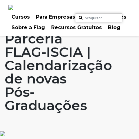
Skip
to
Home
Artigos
#FLAGaffairs
Blog
content
Cursos
Para Empresas
Para Particulares
Cursos Novos
PG's & MBA's
Sobre a Flag
Recursos Gratuitos
Blog
Parceria
FLAG-ISCIA |
Calendarização
de novas
Pós-
Graduações