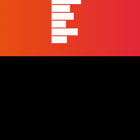
entre quem
apenas
produz e
quem
realmente
pensa