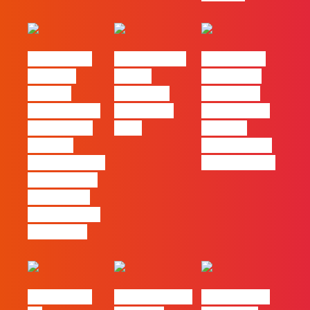
#FLAGvox |
FLAG no TOP
#FLAGvox |
Mercado
30 das
Comunicar
procura
Empresas
continua a
profissionais
Felizes em
ser uma das
que saibam
2026
maiores
cruzar a
ferramentas
técnica com o
de progresso
pensamento
criativo e a
resolução de
problemas
#FLAGvox |
Nova parceria
#FLAGjobs |