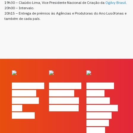
19h30 – Claúdio Lima, Vice Presidente Nacional de Criação da
Ogilvy Brasil
.
20h00 – Intervalo.
20h15 – Entrega de prémios às Agências e Produtoras do Ano Lusófonas e
também de cada país.
#FLAGvox | O
#FLAGvox | O
#FLAGvox |
social das
futuro das
Há uma
redes ficou
PME começa
diferença
pelo
nas pessoas
entre utilizar
caminho?
o Claude e
trabalhar
com ele