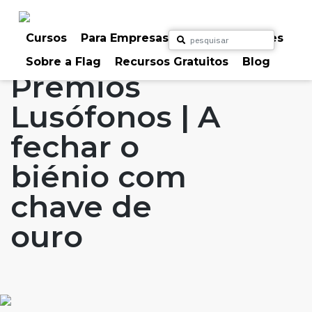
Skip
to
Home
Artigos
#FLAGaffairs
Blog
content
Cursos
Para Empresas
Para Particulares
Notícias
Sobre a Flag
Recursos Gratuitos
Blog
Prémios
Lusófonos | A
fechar o
biénio com
chave de
ouro