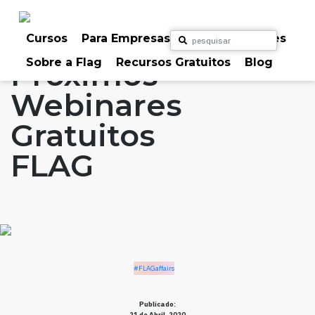
Skip
to
Home
Artigos
#FLAGaffairs
content
Cursos
Para Empresas
Para Particulares
Sobre a Flag
Recursos Gratuitos
Blog
Próximos
Webinares
Gratuitos
FLAG
#FLAGaffairs
Publicado:
21 de Abril, 2020