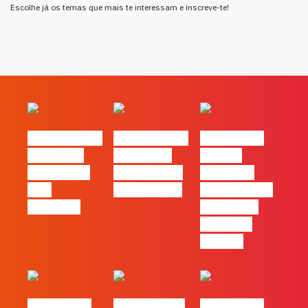
Escolhe já os temas que mais te interessam e inscreve-te!
#FLAGvox | O
#FLAGvox | O
#FLAGvox |
social das
futuro das
Há uma
redes ficou
PME começa
diferença
pelo
nas pessoas
entre utilizar
caminho?
o Claude e
trabalhar
com ele
#FLAGvox |
FLAG no TOP
#FLAGvox |