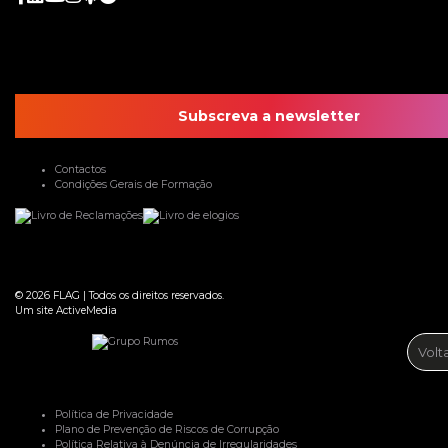
Subscreva a newsletter
Contactos
Condições Gerais de Formação
© 2026
FLAG
|
Todos os direitos reservados.
Um site
ActiveMedia
Volt
Política de Privacidade
Plano de Prevenção de Riscos de Corrupção
Política Relativa à Denúncia de Irregularidades