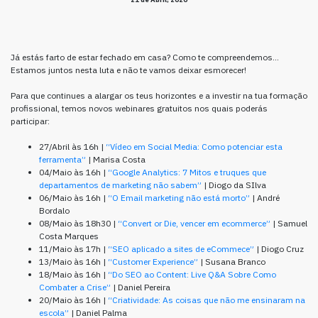
Já estás farto de estar fechado em casa? Como te compreendemos…
Estamos juntos nesta luta e não te vamos deixar esmorecer!
Para que continues a alargar os teus horizontes e a investir na tua formação
profissional, temos novos webinares gratuitos nos quais poderás
participar:
27/Abril às 16h |
“Vídeo em Social Media: Como potenciar esta
ferramenta”
| Marisa Costa
04/Maio às 16h |
“Google Analytics: 7 Mitos e truques que
departamentos de marketing não sabem”
| Diogo da SIlva
06/Maio às 16h |
“O Email marketing não está morto”
| André
Bordalo
08/Maio às 18h30 |
“Convert or Die, vencer em ecommerce”
| Samuel
Costa Marques
11/Maio às 17h |
“SEO aplicado a sites de eCommece”
| Diogo Cruz
13/Maio às 16h |
“Customer Experience”
| Susana Branco
18/Maio às 16h |
“Do SEO ao Content: Live Q&A Sobre Como
Combater a Crise”
| Daniel Pereira
20/Maio às 16h |
“Criatividade: As coisas que não me ensinaram na
escola”
| Daniel Palma