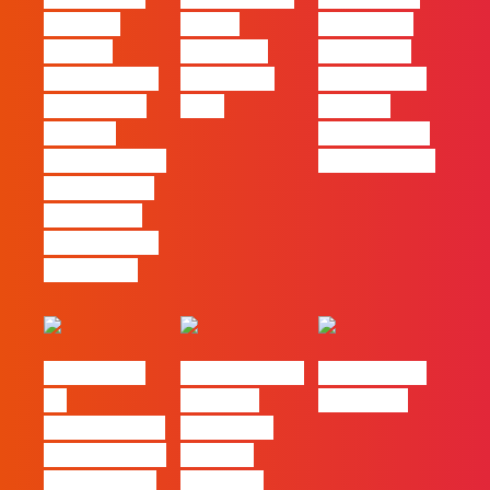
Mercado
30 das
Comunicar
procura
Empresas
continua a
profissionais
Felizes em
ser uma das
que saibam
2026
maiores
cruzar a
ferramentas
técnica com o
de progresso
pensamento
criativo e a
resolução de
problemas
#FLAGvox |
Nova parceria
#FLAGjobs |
Da
com a AI
Maio 2026
curiosidade à
Certs para
integração no
reforçar
trabalho das
oferta de