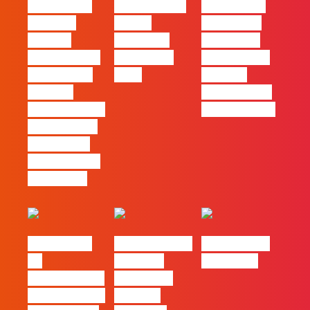
#FLAGvox |
FLAG no TOP
#FLAGvox |
Mercado
30 das
Comunicar
procura
Empresas
continua a
profissionais
Felizes em
ser uma das
que saibam
2026
maiores
cruzar a
ferramentas
técnica com o
de progresso
pensamento
criativo e a
resolução de
problemas
#FLAGvox |
Nova parceria
#FLAGjobs |
Da
com a AI
Maio 2026
curiosidade à
Certs para
integração no
reforçar