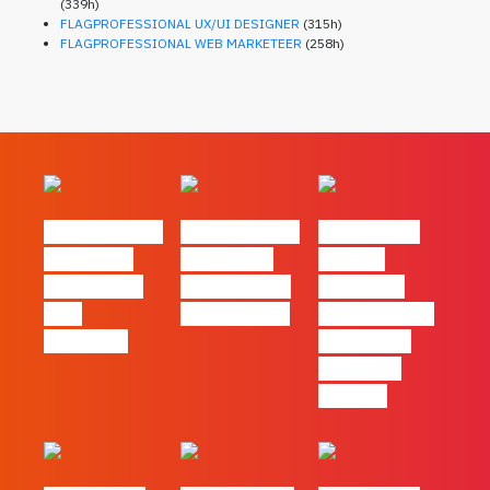
(339h)
FLAGPROFESSIONAL UX/UI DESIGNER
(315h)
FLAGPROFESSIONAL WEB MARKETEER
(258h)
#FLAGvox | O
#FLAGvox | O
#FLAGvox |
social das
futuro das
Há uma
redes ficou
PME começa
diferença
pelo
nas pessoas
entre utilizar
caminho?
o Claude e
trabalhar
com ele