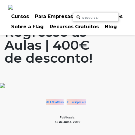
Skip
to
Home
Artigos
#FLAGaffairs
#FLAGspecials
content
Cursos
Para Empresas
Para Particulares
Sobre a Flag
Recursos Gratuitos
Blog
Regresso às
Aulas | 400€
de desconto!
#FLAGaffairs
#FLAGspecials
Publicado:
15 de Julho, 2020