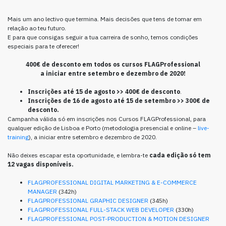
Mais um ano lectivo que termina. Mais decisões que tens de tomar em
relação ao teu futuro.
E para que consigas seguir a tua carreira de sonho, temos condições
especiais para te oferecer!
400€ de desconto em todos os cursos FLAGProfessional
a iniciar entre setembro e dezembro de 2020!
Inscrições até 15 de
agosto >>
400€ de desconto
.
Inscrições de 16 de agosto até 15 de setembro >>
300€ de
desconto.
Campanha válida só em inscrições nos Cursos FLAGProfessional, para
qualquer edição de Lisboa e Porto (metodologia presencial e online –
live-
training
), a iniciar entre setembro e dezembro de 2020.
Não deixes escapar esta oportunidade, e lembra-te
cada edição só tem
12 vagas disponíveis.
FLAGPROFESSIONAL DIGITAL MARKETING & E-COMMERCE
MANAGER
(342h)
FLAGPROFESSIONAL GRAPHIC DESIGNER
(345h)
FLAGPROFESSIONAL FULL-STACK WEB DEVELOPER
(330h)
FLAGPROFESSIONAL POST-PRODUCTION & MOTION DESIGNER