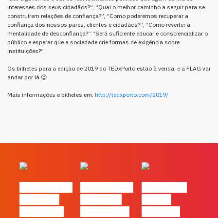
interesses dos seus cidadãos?”, “Qual o melhor caminho a seguir para se
construírem relações de confiança?”, “Como poderemos recuperar a
confiança dos nossos pares, clientes e cidadãos?”, “Como reverter a
mentalidade de desconfiança?” “Será suficiente educar e consciencializar o
público e esperar que a sociedade crie formas de exigência sobre
instituições?”.
Os bilhetes para a edição de 2019 do TEDxPorto estão à venda, e a FLAG vai
andar por lá 😉
Mais informações e bilhetes em:
http://tedxporto.com/2019/
#FLAGvox | O
#FLAGvox | O
#FLAGvox |
social das
futuro das
Há uma
redes ficou
PME começa
diferença