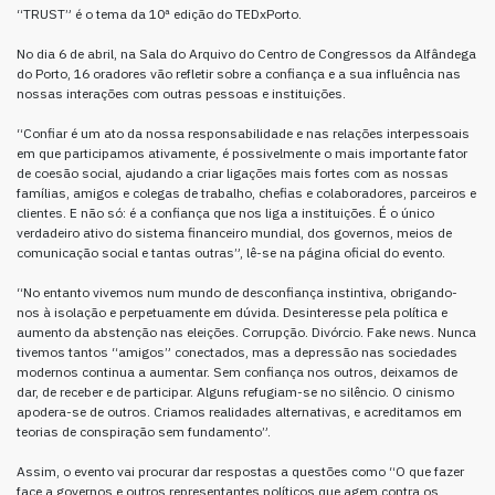
“TRUST” é o tema da 10ª edição do TEDxPorto.
No dia 6 de abril, na Sala do Arquivo do Centro de Congressos da Alfândega
do Porto, 16 oradores vão refletir sobre a confiança e a sua influência nas
nossas interações com outras pessoas e instituições.
“Confiar é um ato da nossa responsabilidade e nas relações interpessoais
em que participamos ativamente, é possivelmente o mais importante fator
de coesão social, ajudando a criar ligações mais fortes com as nossas
famílias, amigos e colegas de trabalho, chefias e colaboradores, parceiros e
clientes. E não só: é a confiança que nos liga a instituições. É o único
verdadeiro ativo do sistema financeiro mundial, dos governos, meios de
comunicação social e tantas outras”, lê-se na página oficial do evento.
“No entanto vivemos num mundo de desconfiança instintiva, obrigando-
nos à isolação e perpetuamente em dúvida. Desinteresse pela política e
aumento da abstenção nas eleições. Corrupção. Divórcio. Fake news. Nunca
tivemos tantos “amigos” conectados, mas a depressão nas sociedades
modernos continua a aumentar. Sem confiança nos outros, deixamos de
dar, de receber e de participar. Alguns refugiam-se no silêncio. O cinismo
apodera-se de outros. Criamos realidades alternativas, e acreditamos em
teorias de conspiração sem fundamento”.
Assim, o evento vai procurar dar respostas a questões como “O que fazer
face a governos e outros representantes políticos que agem contra os