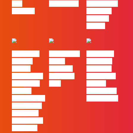
pelo
nas pessoas
entre utilizar
caminho?
o Claude e
trabalhar
com ele
#FLAGvox |
FLAG no TOP
#FLAGvox |
Mercado
30 das
Comunicar
procura
Empresas
continua a
profissionais
Felizes em
ser uma das
que saibam
2026
maiores
cruzar a
ferramentas
técnica com o
de progresso
pensamento
criativo e a
resolução de
problemas