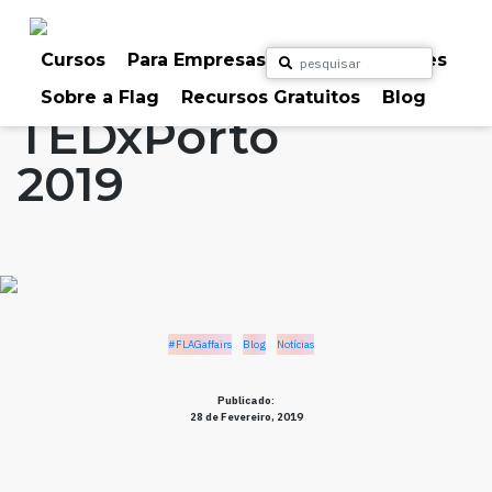
Skip
to
Home
Artigos
#FLAGaffairs
Blog
content
Cursos
Para Empresas
Para Particulares
Notícias
Sobre a Flag
Recursos Gratuitos
Blog
TEDxPorto
2019
#FLAGaffairs
Blog
Notícias
Publicado:
28 de Fevereiro, 2019