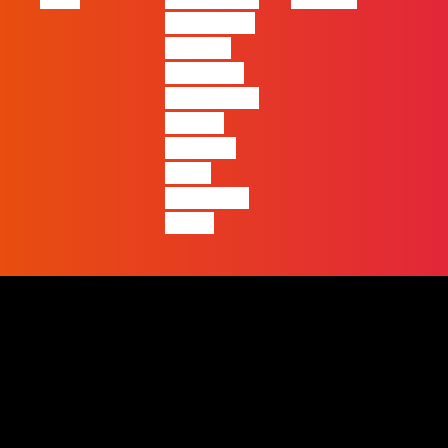
ficará mais
visível a
diferença
entre quem
apenas
produz e
quem
realmente
pensa