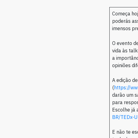
Começa hoj
poderás ass
imensos pré
O evento de
vida às talk
a importânc
opiniões di
A edição d
(
https://w
darão um sa
para respon
Escolhe já 
BR/TEDx-UL
E não te es