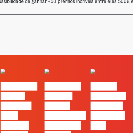
ossibilidade de ganhar +50 prémios incríveis entre eles 500€
#FLAGvox |
#FLAGvox |
FLAG no
Há uma
Mercado
TOP 30 das
diferença
procura
Empresas
entre
profissionais
Felizes em
utilizar o
que saibam
2026