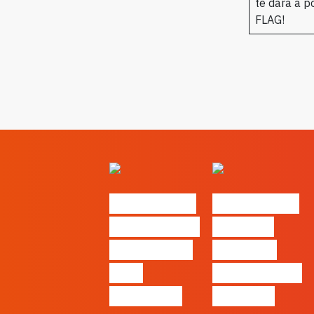
te dará a p
FLAG!
#FLAGvox |
#FLAGvox |
O social das
O futuro
redes ficou
das PME
pelo
começa nas
caminho?
pessoas