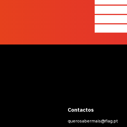
diferença 
quem ape
produz e 
realmente
Contactos
querosabermais@flag.pt