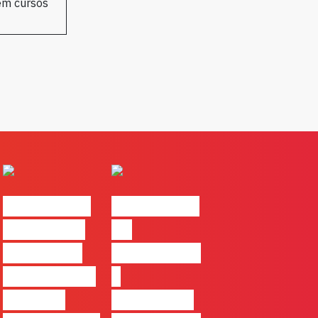
 em cursos
#FLAGvox |
#FLAGvox |
Comunicar
Da
continua a
curiosidade
ser uma das
à
maiores
integração