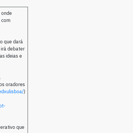
 onde
s com
co que dará
 irá debater
as ideias e
a
 os oradores
edxulisboa/
)
pt-
terativo que