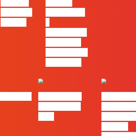
Claude e
cruzar a
trabalhar
técnica com
com ele
o
pensamento
criativo e a
resolução de
problemas
bs | Maio
eBook FLAG |
#FLAGvox 
Oráculo para
será o an
2026
que ficará
visível a