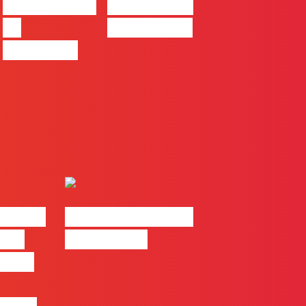
ferramentas
no trabalho
de
das marcas
progresso
| 2026
#FLAGvox | Made
o em
by Humans
 mais