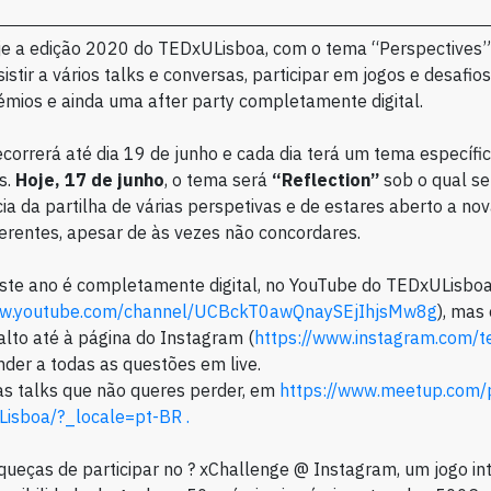
e a edição 2020 do TEDxULisboa, com o tema “Perspectives”
istir a vários talks e conversas, participar em jogos e desafio
mios e ainda uma after party completamente digital.
correrá até dia 19 de junho e cada dia terá um tema específi
s.
Hoje, 17 de junho
, o tema será
“Reflection”
sob o qual se
ia da partilha de várias perspetivas e de estares aberto a nov
ferentes, apesar de às vezes não concordares.
este ano é completamente digital, no YouTube do TEDxULisbo
ww.youtube.com/channel/UCBckT0awQnaySEjIhjsMw8g
), mas
lto até à página do Instagram (
https://www.instagram.com/t
der a todas as questões em live.
as talks que não queres perder, em
https://www.meetup.com/
isboa/?_locale=pt-BR .
queças de participar no ? xChallenge @ Instagram, um jogo in