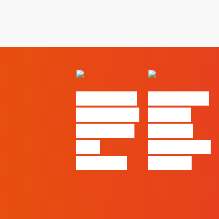
#FLAGvox |
#FLAGvox |
O social das
O futuro
redes ficou
das PME
pelo
começa nas
caminho?
pessoas