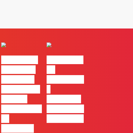
#FLAGvox |
#FLAGvox |
Comunicar
Da
continua a
curiosidade
ser uma das
à
maiores
integração
ferramentas
no trabalho
de
das marcas
progresso