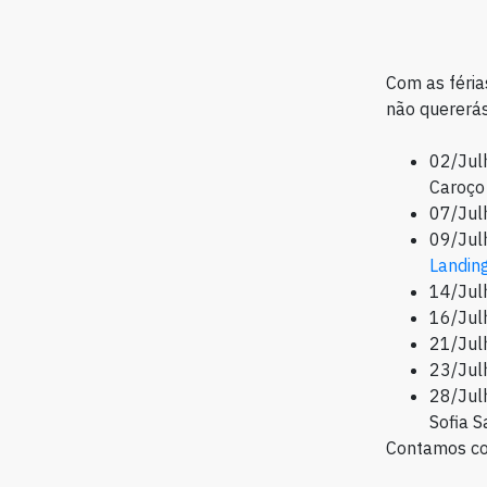
Com as féria
não quererás
02/Jul
Caroço
07/Jul
09/Jul
Landin
14/Jul
16/Jul
21/Jul
23/Jul
28/Jul
Sofia S
Contamos co