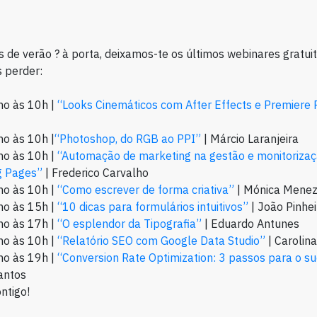
s de verão ?️ à porta, deixamos-te os últimos webinares gratu
 perder:
ho às 10h |
“Looks Cinemáticos com After Effects e Premiere 
ho às 10h |
“Photoshop, do RGB ao PPI”
| Márcio Laranjeira
ho às 10h |
“Automação de marketing na gestão e monitorizaç
g Pages”
| Frederico Carvalho
ho às 10h |
“Como escrever de forma criativa”
| Mónica Mene
ho às 15h |
“10 dicas para formulários intuitivos”
| João Pinhei
ho às 17h |
“O esplendor da Tipografia”
| Eduardo Antunes
ho às 10h |
“Relatório SEO com Google Data Studio”
| Carolina
ho às 19h |
“Conversion Rate Optimization: 3 passos para o s
antos
ntigo!