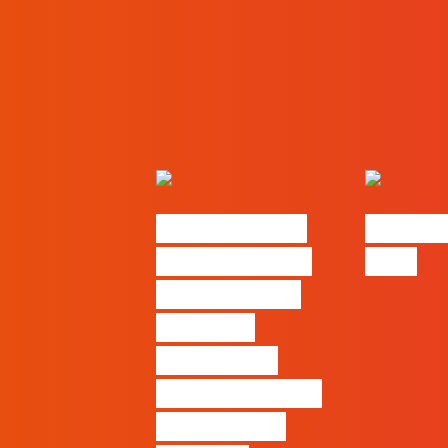
Nova parceria
#FLAGjo
com a AI Certs
2026
para reforçar
oferta de
formação e
certificação em
Inteligência