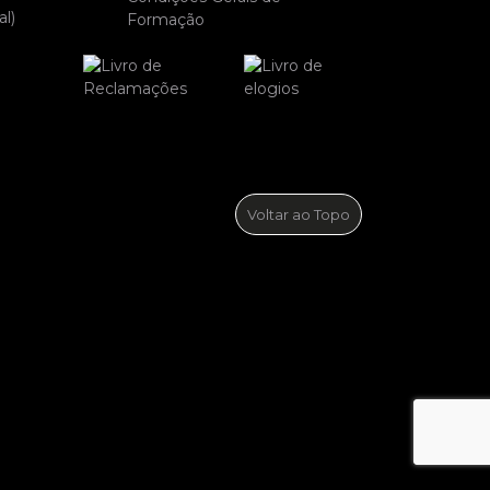
l)
Formação
Voltar ao Topo