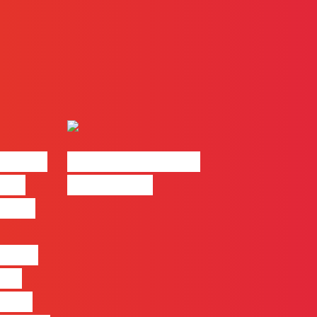
| 2026
#FLAGvox | Made
o em
by Humans
 mais
entre
nas
quem