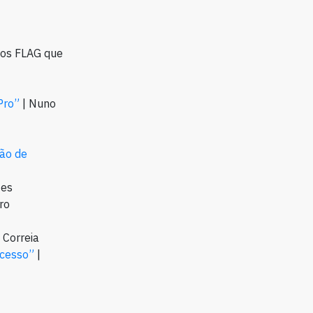
itos FLAG que
Pro”
| Nuno
ão de
zes
ro
 Correia
ucesso”
|