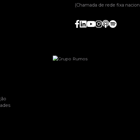
(Chamada de rede fixa naciona
ção
dades