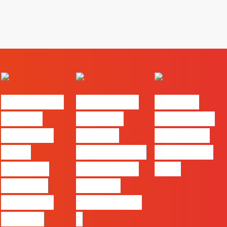
#FLAGvox |
#FLAGvox |
FLAG no
Há uma
Mercado
TOP 30 das
diferença
procura
Empresas
entre
profissionais
Felizes em
utilizar o
que saibam
2026
Claude e
cruzar a
trabalhar
técnica com
com ele
o