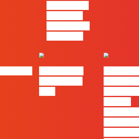
pensamento
criativo e a
resolução de
problemas
bs | Maio
eBook FLAG |
#FLAGvox 
Oráculo para
será o an
2026
que ficará
visível a
diferença 
quem ape
produz e 