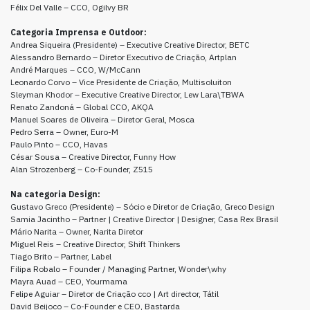
Félix Del Valle – CCO, Ogilvy BR
Categoria Imprensa e Outdoor:
Andrea Siqueira (Presidente) – Executive Creative Director, BETC
Alessandro Bernardo – Diretor Executivo de Criação, Artplan
André Marques – CCO, W/McCann
Leonardo Corvo – Vice Presidente de Criação, Multisoluiton
Sleyman Khodor – Executive Creative Director, Lew Lara\TBWA
Renato Zandoná – Global CCO, AKQA
Manuel Soares de Oliveira – Diretor Geral, Mosca
Pedro Serra – Owner, Euro-M
Paulo Pinto – CCO, Havas
César Sousa – Creative Director, Funny How
Alan Strozenberg – Co-Founder, Z515
Na categoria Design:
Gustavo Greco (Presidente) – Sócio e Diretor de Criação, Greco Design
Samia Jacintho – Partner | Creative Director | Designer, Casa Rex Brasil
Mário Narita – Owner, Narita Diretor
Miguel Reis – Creative Director, Shift Thinkers
Tiago Brito – Partner, Label
Filipa Robalo – Founder / Managing Partner, Wonder\why
Mayra Auad – CEO, Yourmama
Felipe Aguiar – Diretor de Criação cco | Art director, Tátil
David Beijoco – Co-Founder e CEO, Bastarda