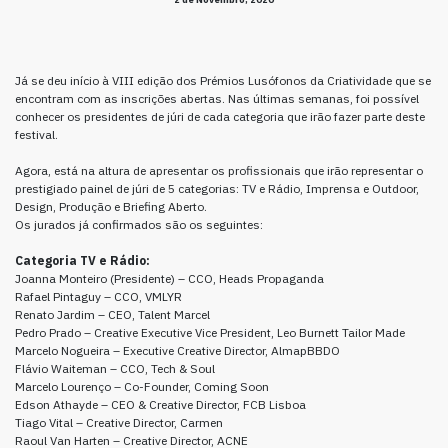
Já se deu início à VIII edição dos Prémios Lusófonos da Criatividade que se
encontram com as inscrições abertas. Nas últimas semanas, foi possível
conhecer os presidentes de júri de cada categoria que irão fazer parte deste
festival.
Agora, está na altura de apresentar os profissionais que irão representar o
prestigiado painel de júri de 5 categorias: TV e Rádio, Imprensa e Outdoor,
Design, Produção e Briefing Aberto.
Os jurados já confirmados são os seguintes:
Categoria TV e Rádio:
Joanna Monteiro (Presidente) – CCO, Heads Propaganda
Rafael Pintaguy – CCO, VMLYR
Renato Jardim – CEO, Talent Marcel
Pedro Prado – Creative Executive Vice President, Leo Burnett Tailor Made
Marcelo Nogueira – Executive Creative Director, AlmapBBDO
Flávio Waiteman – CCO, Tech & Soul
Marcelo Lourenço – Co-Founder, Coming Soon
Edson Athayde – CEO & Creative Director, FCB Lisboa
Tiago Vital – Creative Director, Carmen
Raoul Van Harten – Creative Director, ACNE