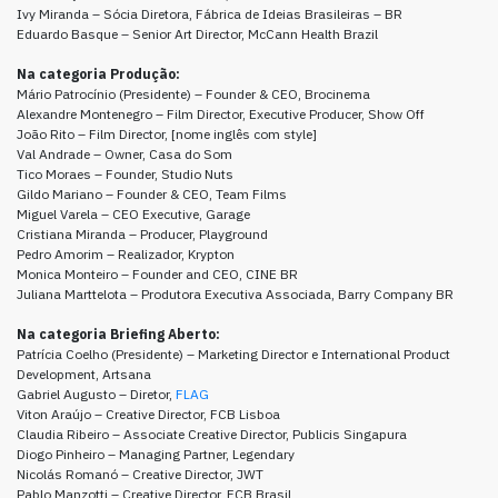
Ivy Miranda – Sócia Diretora, Fábrica de Ideias Brasileiras – BR
Eduardo Basque – Senior Art Director, McCann Health Brazil
Na categoria Produção:
Mário Patrocínio (Presidente) – Founder & CEO, Brocinema
Alexandre Montenegro – Film Director, Executive Producer, Show Off
João Rito – Film Director, [nome inglês com style]
Val Andrade – Owner, Casa do Som
Tico Moraes – Founder, Studio Nuts
Gildo Mariano – Founder & CEO, Team Films
Miguel Varela – CEO Executive, Garage
Cristiana Miranda – Producer, Playground
Pedro Amorim – Realizador, Krypton
Monica Monteiro – Founder and CEO, CINE BR
Juliana Marttelota – Produtora Executiva Associada, Barry Company BR
Na categoria Briefing Aberto:
Patrícia Coelho (Presidente) – Marketing Director e International Product
Development, Artsana
Gabriel Augusto – Diretor,
FLAG
Viton Araújo – Creative Director, FCB Lisboa
Claudia Ribeiro – Associate Creative Director, Publicis Singapura
Diogo Pinheiro – Managing Partner, Legendary
Nicolás Romanó – Creative Director, JWT
Pablo Manzotti – Creative Director, FCB Brasil