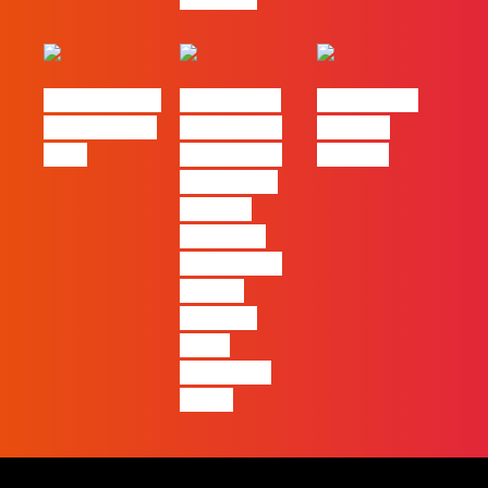
eBook FLAG |
#FLAGvox |
#FLAGvox |
Oráculo para
2026 será o
Made by
2026
ano em que
Humans
ficará mais
visível a
diferença
entre quem
apenas
produz e
quem
realmente
pensa