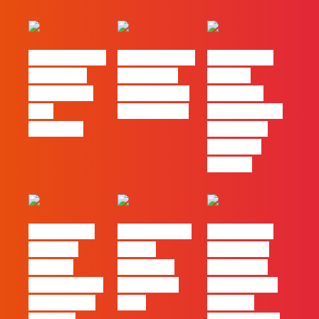
#FLAGvox | O
#FLAGvox | O
#FLAGvox |
social das
futuro das
Há uma
redes ficou
PME começa
diferença
pelo
nas pessoas
entre utilizar
caminho?
o Claude e
trabalhar
com ele
#FLAGvox |
FLAG no TOP
#FLAGvox |
Mercado
30 das
Comunicar
procura
Empresas
continua a
profissionais
Felizes em
ser uma das
que saibam
2026
maiores