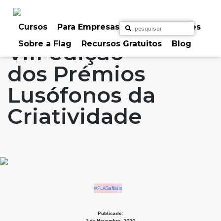
Skip
to
Home
Artigos
#FLAGaffairs
content
Cursos
Para Empresas
Para Particulares
Sobre a Flag
Recursos Gratuitos
Blog
VIII edição
dos Prémios
Lusófonos da
Criatividade
#FLAGaffairs
Publicado:
2 de Novembro, 2020