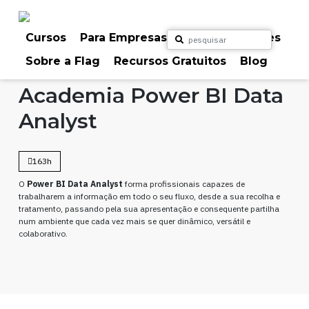
Skip
to
content
Cursos
Para Empresas
Para Particulares
Sobre a Flag
Recursos Gratuitos
Blog
Home
Cursos
Gestão de Projetos
Academia Power BI Data
Analyst
163h
O
Power BI Data Analyst
forma profissionais capazes de
trabalharem a informação em todo o seu fluxo, desde a sua recolha e
tratamento, passando pela sua apresentação e consequente partilha
num ambiente que cada vez mais se quer dinâmico, versátil e
colaborativo.