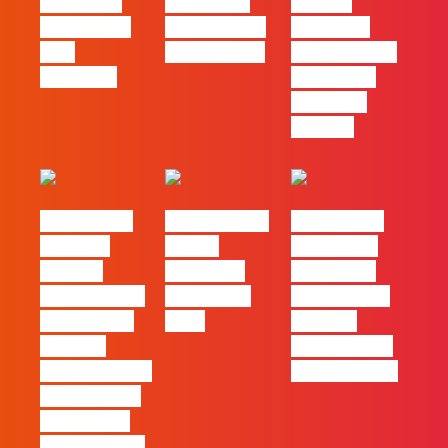
social das
futuro das
Há uma
redes ficou
PME começa
diferença
pelo
nas pessoas
entre utilizar
caminho?
o Claude e
trabalhar
com ele
#FLAGvox |
FLAG no TOP
#FLAGvox |
Mercado
30 das
Comunicar
procura
Empresas
continua a
profissionais
Felizes em
ser uma das
que saibam
2026
maiores
cruzar a
ferramentas
técnica com o
de progresso
pensamento
criativo e a
resolução de