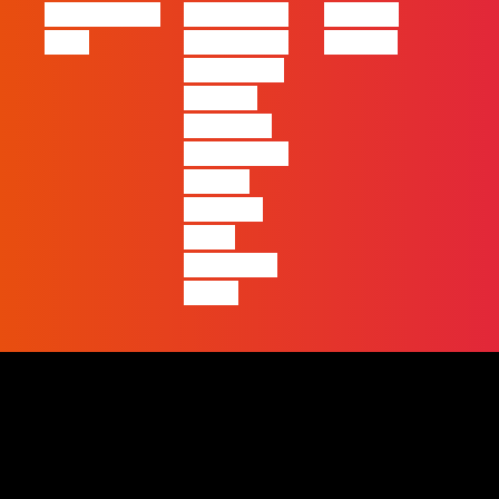
Oráculo para
2026 será o
Made by
2026
ano em que
Humans
ficará mais
visível a
diferença
entre quem
apenas
produz e
quem
realmente
pensa