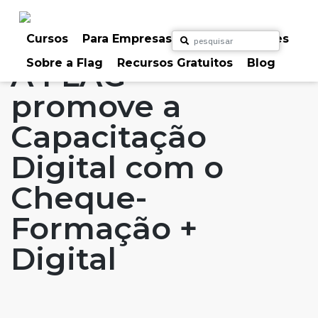
Skip
to
Home
Artigos
#FLAGaffairs
content
Cursos
Para Empresas
Para Particulares
Sobre a Flag
Recursos Gratuitos
Blog
A FLAG
promove a
Capacitação
Digital com o
Cheque-
Formação +
Digital