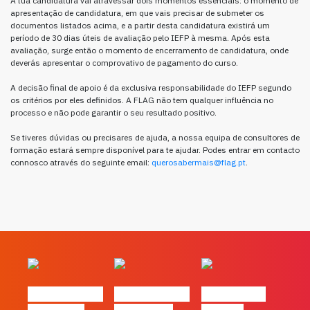
A tua candidatura vai atravessar dois momentos essenciais: o momento de
apresentação de candidatura, em que vais precisar de submeter os
documentos listados acima, e a partir desta candidatura existirá um
período de 30 dias úteis de avaliação pelo IEFP à mesma. Após esta
avaliação, surge então o momento de encerramento de candidatura, onde
deverás apresentar o comprovativo de pagamento do curso.
A decisão final de apoio é da exclusiva responsabilidade do IEFP segundo
os critérios por eles definidos. A FLAG não tem qualquer influência no
processo e não pode garantir o seu resultado positivo.
Se tiveres dúvidas ou precisares de ajuda, a nossa equipa de consultores de
formação estará sempre disponível para te ajudar. Podes entrar em contacto
connosco através do seguinte email:
querosabermais@flag.pt
.
#FLAGvox | O
#FLAGvox | O
#FLAGvox |