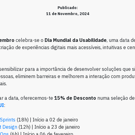
Publicado:
11 de Novembro, 2024
vembro
celebra-se o
Dia Mundial da Usabilidade
, uma data d
iação de experiências digitais mais acessíveis, intuitivas e ce
 sensibilizar para a importância de desenvolver soluções que 
essoas, eliminem barreiras e melhorem a interação com produ
ais.
ar a data, oferecemos-te
15% de Desconto
numa seleção d
UI
:
Sprints
(18h) | Início a 02 de janeiro
t Design
(12h) | Início a 23 de janeiro
 Ops
(6h) | Início a 06 de fevereiro