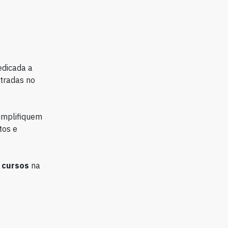
edicada a
ntradas no
simplifiquem
tos e
e
cursos
na