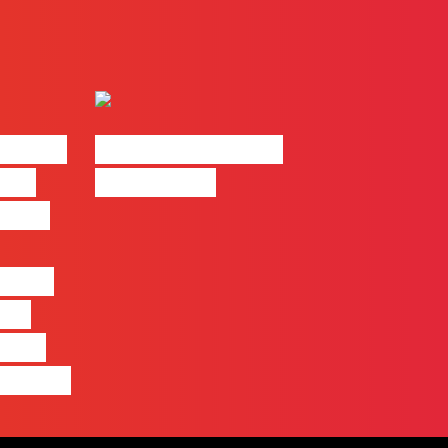
| 2026
#FLAGvox | Made
o em
by Humans
 mais
entre
nas
quem
 pensa