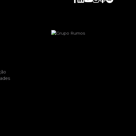
ção
dades