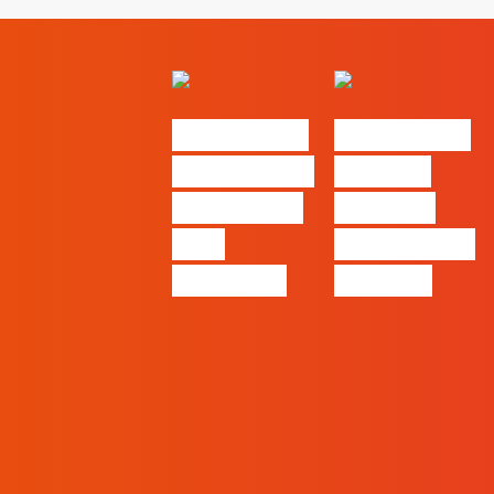
#FLAGvox |
#FLAGvox |
O social das
O futuro
redes ficou
das PME
pelo
começa nas
caminho?
pessoas