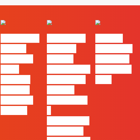
#FLAGvox |
#FLAGvox |
FLAG no
Há uma
Mercado
TOP 30 das
diferença
procura
Empresas
entre
profissionais
Felizes em
utilizar o
que saibam
2026
Claude e
cruzar a
trabalhar
técnica com
com ele
o
pensamento
criativo e a