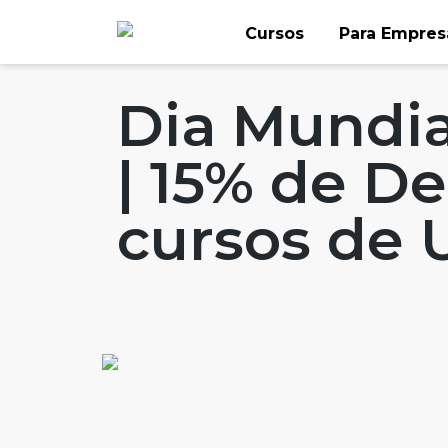
Skip
Cursos
Para Empres
to
Home
Artigos
#FLAGspecials
#FLAG
content
Dia Mundia
| 15% de D
cursos de 