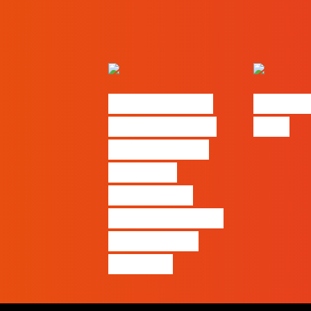
Nova parceria
#FLAGjo
com a AI Certs
2026
para reforçar
oferta de
formação e
certificação em
Inteligência
Artificial