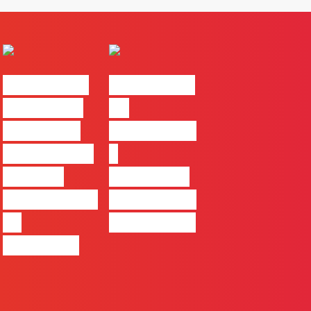
#FLAGvox |
#FLAGvox |
Comunicar
Da
continua a
curiosidade
ser uma das
à
maiores
integração
ferramentas
no trabalho
de
das marcas
progresso