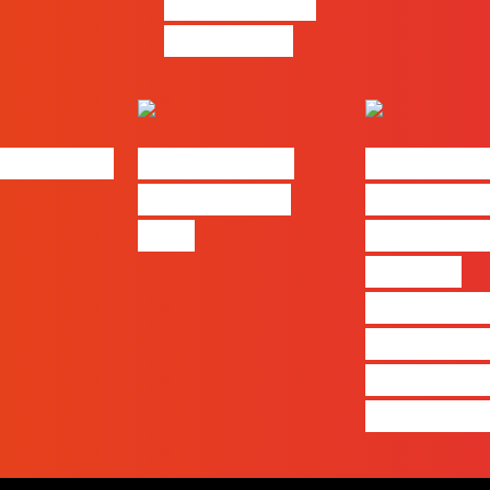
resolução de
problemas
bs | Maio
eBook FLAG |
#FLAGvox 
Oráculo para
será o an
2026
que ficará
visível a
diferença 
quem ape
produz e 
realmente