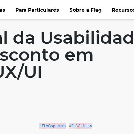
as
Para Particulares
Sobre a Flag
Recursos
affairs
l da Usabilida
esconto em
UX/UI
#FLAGspecials
#FLAGaffairs