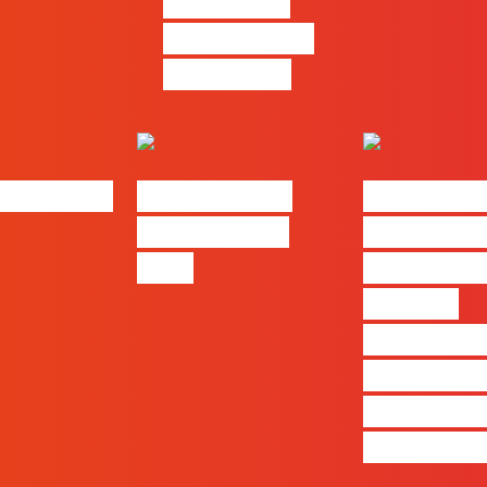
criativo e a
resolução de
problemas
bs | Maio
eBook FLAG |
#FLAGvox 
Oráculo para
será o an
2026
que ficará
visível a
diferença 
quem ape
produz e 
realmente