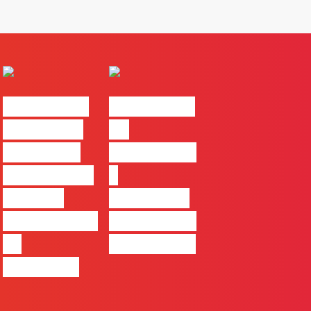
#FLAGvox |
#FLAGvox |
Comunicar
Da
continua a
curiosidade
ser uma das
à
maiores
integração
ferramentas
no trabalho
de
das marcas
progresso