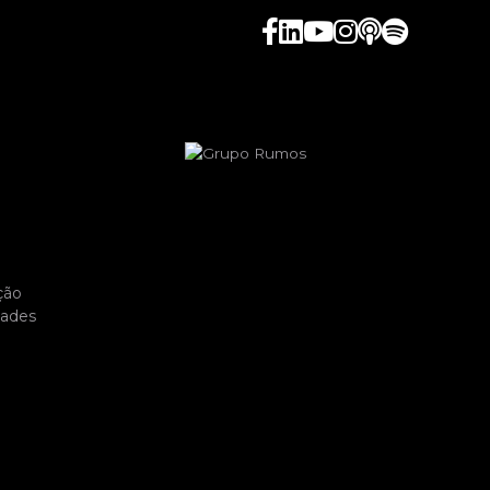
ção
dades