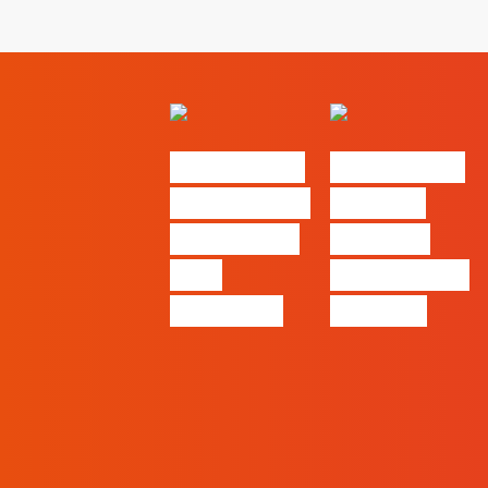
#FLAGvox |
#FLAGvox |
O social das
O futuro
redes ficou
das PME
pelo
começa nas
caminho?
pessoas