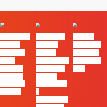
#FLAGvox |
#FLAGvox |
FLAG no
Há uma
Mercado
TOP 30 das
diferença
procura
Empresas
entre
profissionais
Felizes em
utilizar o
que saibam
2026
Claude e
cruzar a
trabalhar
técnica com
com ele
o
pensamento