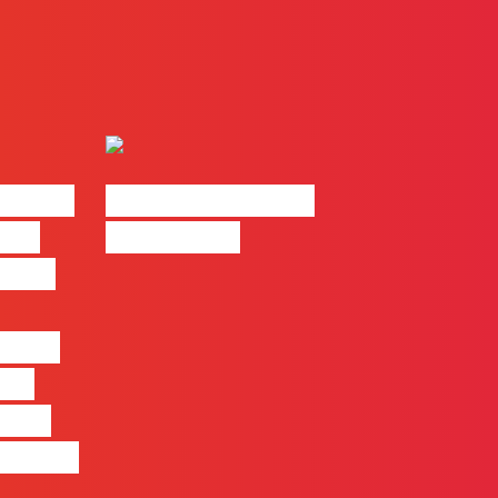
| 2026
#FLAGvox | Made
o em
by Humans
 mais
entre
nas
quem
 pensa