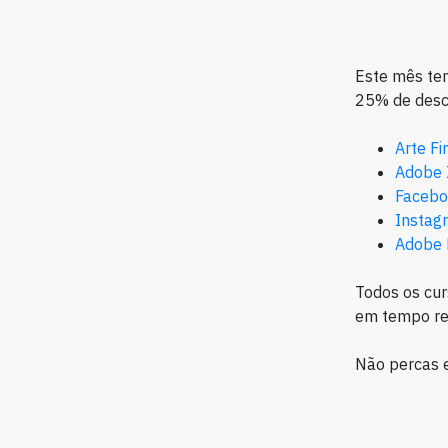
Este mês te
25% de desc
Arte Fi
Adobe 
Facebo
Instag
Adobe 
Todos os cur
em tempo rea
Não percas e