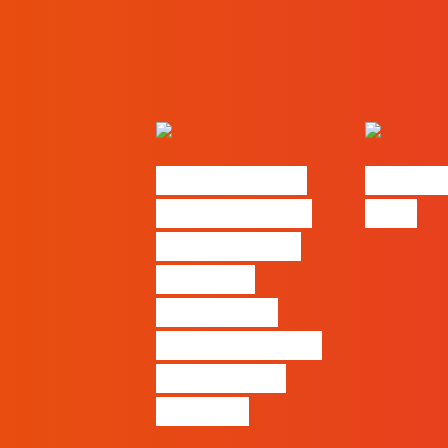
Nova parceria
#FLAGjo
com a AI Certs
2026
para reforçar
oferta de
formação e
certificação em
Inteligência
Artificial