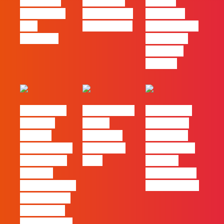
social das
futuro das
Há uma
redes ficou
PME começa
diferença
pelo
nas pessoas
entre utilizar
caminho?
o Claude e
trabalhar
com ele
#FLAGvox |
FLAG no TOP
#FLAGvox |
Mercado
30 das
Comunicar
procura
Empresas
continua a
profissionais
Felizes em
ser uma das
que saibam
2026
maiores
cruzar a
ferramentas
técnica com o
de progresso
pensamento
criativo e a
resolução de