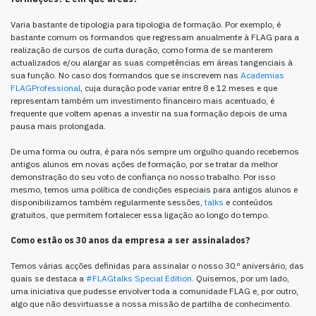
Varia bastante de tipologia para tipologia de formação. Por exemplo, é
bastante comum os formandos que regressam anualmente à FLAG para a
realização de cursos de curta duração, como forma de se manterem
actualizados e/ou alargar as suas competências em áreas tangenciais à
sua função. No caso dos formandos que se inscrevem nas
Academias
FLAGProfessional
, cuja duração pode variar entre 8 e 12 meses e que
representam também um investimento financeiro mais acentuado, é
frequente que voltem apenas a investir na sua formação depois de uma
pausa mais prolongada.
De uma forma ou outra, é para nós sempre um orgulho quando recebemos
antigos alunos em novas ações de formação, por se tratar da melhor
demonstração do seu voto de confiança no nosso trabalho. Por isso
mesmo, temos uma política de condições especiais para antigos alunos e
disponibilizamos também regularmente sessões,
talks
e conteúdos
gratuitos, que permitem fortalecer essa ligação ao longo do tempo.
Como estão os 30 anos da empresa a ser assinalados?
Temos várias acções definidas para assinalar o nosso 30.º aniversário, das
quais se destaca a
#FLAGtalks Special Edition
. Quisemos, por um lado,
uma iniciativa que pudesse envolver toda a comunidade FLAG e, por outro,
algo que não desvirtuasse a nossa missão de partilha de conhecimento.