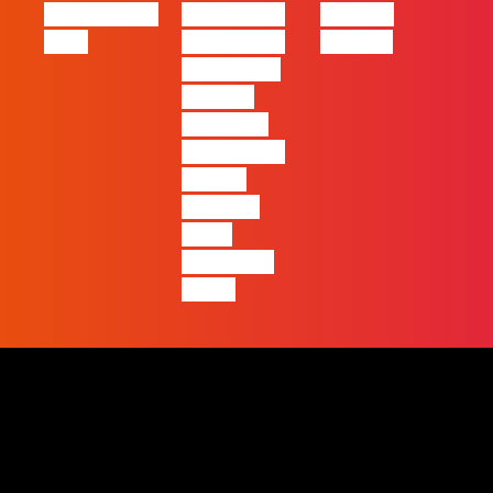
Oráculo para
2026 será o
Made by
2026
ano em que
Humans
ficará mais
visível a
diferença
entre quem
apenas
produz e
quem
realmente
pensa