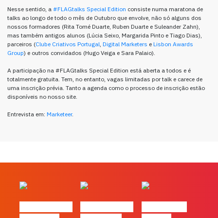
Nesse sentido, a
#FLAGtalks Special Edition
consiste numa maratona de
talks ao longo de todo o mês de Outubro que envolve, não só alguns dos
nossos formadores (Rita Tomé Duarte, Ruben Duarte e Suleander Zahn),
mas também antigos alunos (Lúcia Seixo, Margarida Pinto e Tiago Dias),
parceiros (
Clube Criativos Portugal
,
Digital Marketers
e
Lisbon Awards
Group
) e outros convidados (Hugo Veiga e Sara Palaio).
A participação na #FLAGtalks Special Edition está aberta a todos e é
totalmente gratuita. Tem, no entanto, vagas limitadas por talk e carece de
uma inscrição prévia. Tanto a agenda como o processo de inscrição estão
disponíveis no nosso site.
Entrevista em:
Marketeer
.
#FLAGvox | O
#FLAGvox | O
#FLAGvox |