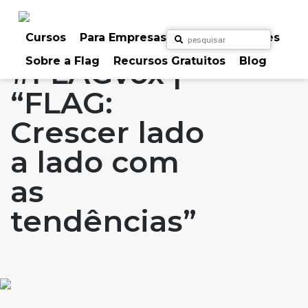
Skip
to
Home
Artigos
#FLAGvox
#FLAGaffairs
content
Cursos
Para Empresas
Para Particulares
Sobre a Flag
Recursos Gratuitos
Blog
#FLAGvox |
“FLAG:
Crescer lado
a lado com
as
tendências”