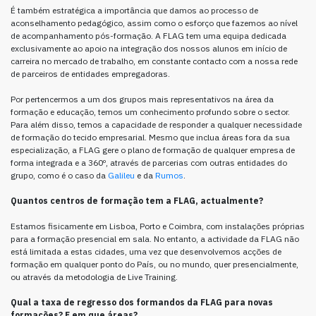
É também estratégica a importância que damos ao processo de
aconselhamento pedagógico, assim como o esforço que fazemos ao nível
de acompanhamento pós-formação. A FLAG tem uma equipa dedicada
exclusivamente ao apoio na integração dos nossos alunos em início de
carreira no mercado de trabalho, em constante contacto com a nossa rede
de parceiros de entidades empregadoras.
Por pertencermos a um dos grupos mais representativos na área da
formação e educação, temos um conhecimento profundo sobre o sector.
Para além disso, temos a capacidade de responder a qualquer necessidade
de formação do tecido empresarial. Mesmo que inclua áreas fora da sua
especialização, a FLAG gere o plano de formação de qualquer empresa de
forma integrada e a 360º, através de parcerias com outras entidades do
grupo, como é o caso da
Galileu
e da
Rumos
.
Quantos centros de formação tem a FLAG, actualmente?
Estamos fisicamente em Lisboa, Porto e Coimbra, com instalações próprias
para a formação presencial em sala. No entanto, a actividade da FLAG não
está limitada a estas cidades, uma vez que desenvolvemos acções de
formação em qualquer ponto do País, ou no mundo, quer presencialmente,
ou através da metodologia de Live Training.
Qual a taxa de regresso dos formandos da FLAG para novas
formações? E em que áreas?