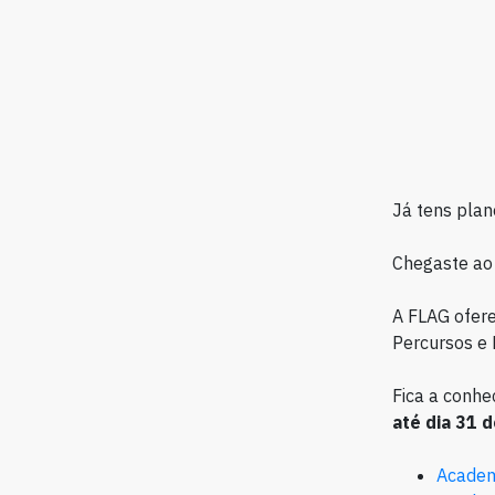
Já tens plan
Chegaste ao s
A FLAG ofer
Percursos e
Fica a conhe
até dia 31
Academ