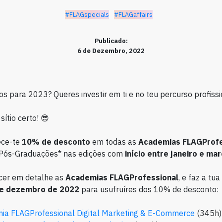
#FLAGspecials
#FLAGaffairs
Publicado:
6 de Dezembro, 2022
os para 2023? Queres investir em ti e no teu percurso profissi
ítio certo! 😎
ece-te
10% de desconto
em todas as
Academias FLAGProfe
 Pós-Graduações* nas edições com
início entre janeiro e ma
cer em detalhe as
Academias FLAGProfessional
, e faz a tua
 de dezembro de 2022
para usufruíres dos 10% de desconto:
ia FLAGProfessional Digital Marketing & E-Commerce
(345h)