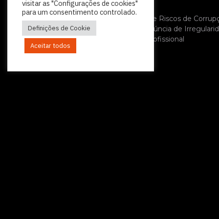
visitar as "Configurações de cookies"
Política de Privacidade
para um consentimento controlado.
Plano de Prevenção de Riscos de Corrup
Definições de Cookie
Política Relativa à Denúncia de Irregulari
Código de Conduta Profissional
Aceitar todos