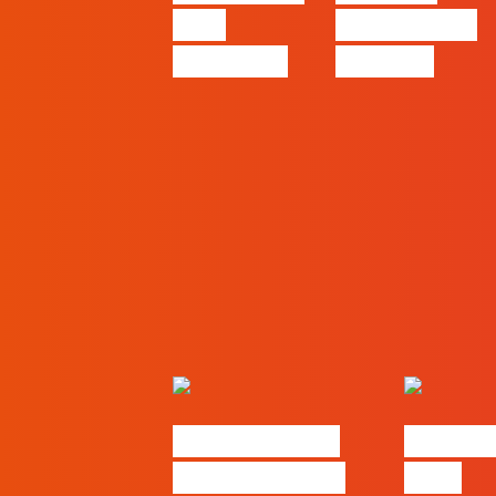
pelo
começa nas
caminho?
pessoas
Nova parceria
#FLAGjo
com a AI Certs
2026