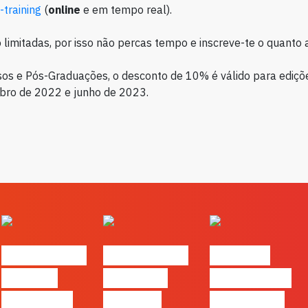
e-training
(
online
e em tempo real).
 limitadas, por isso não percas tempo e inscreve-te o quanto 
os e Pós-Graduações, o desconto de 10% é válido para ediçõe
bro de 2022 e junho de 2023.
#FLAGvox |
#FLAGvox |
FLAG no
Há uma
Mercado
TOP 30 das
diferença
procura
Empresas