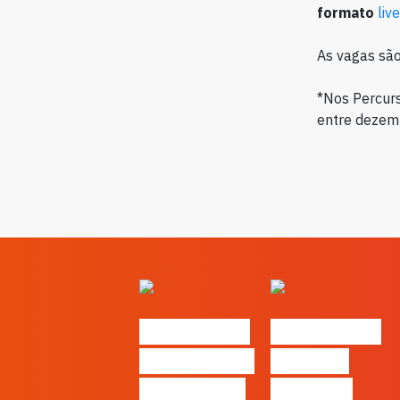
formato
liv
As vagas são
*Nos Percurs
entre dezem
#FLAGvox |
#FLAGvox |
O social das
O futuro
redes ficou
das PME