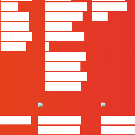
entre
profissionais
Felizes em
utilizar o
que saibam
2026
Claude e
cruzar a
trabalhar
técnica com
com ele
o
pensamento
criativo e a
resolução de
problemas
bs | Maio
eBook FLAG |
#FLAGvox 
Oráculo para
será o an