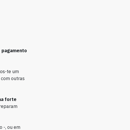
o
pagamento
mos-te um
 com outras
a forte
preparam
o -, ou em