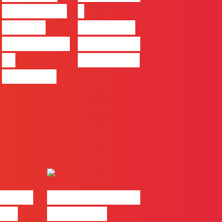
ser uma das
à
maiores
integração
ferramentas
no trabalho
de
das marcas
progresso
| 2026
#FLAGvox | Made
o em
by Humans