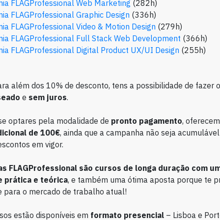
ia FLAGProfessional Web Marketing
(282h)
ia FLAGProfessional Graphic Design
(336h)
ia FLAGProfessional Video & Motion Design
(279h)
ia FLAGProfessional Full Stack Web Development
(366h)
ia FLAGProfessional Digital Product UX/UI Design
(255h)
ara além dos 10% de desconto, tens a possibilidade de fazer 
seado
e
sem juros
.
se optares pela modalidade de
pronto pagamento
, oferece
icional de 100€
, ainda que a campanha não seja acumulável
escontos em vigor.
s FLAGProfessional são cursos de longa duração com um
prática e teórica
, e também uma ótima aposta porque te 
 para o mercado de trabalho atual!
sos estão disponíveis em
formato presencial
– Lisboa e Port