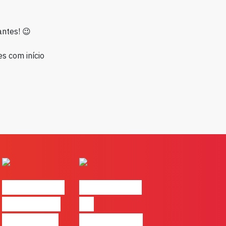
antes! 😉
s com início
#FLAGvox |
#FLAGvox |
Comunicar
Da
continua a
curiosidade