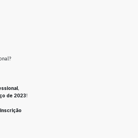
onal?
ssional
,
rço de 2023
!
inscrição