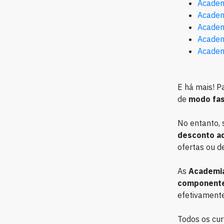
Academ
Academ
Academ
Academ
Academ
E há mais! P
de
modo fa
No entanto, 
desconto ad
ofertas ou d
As
Academia
componente 
efetivamente
Todos os cur