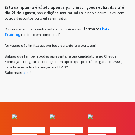
Esta campanha é válida apenas para inscrições realizadas até
dia 21 de agosto
, nas
edições assinaladas
, e não é acumulável com
outros descontos ou ofertas em vigor.
Os cursos em campanha estão disponíveis em
formato
Live-
Training
(online e em tempo real).
As vagas são limitadas, por isso garante já o teu lugar!
Sabias que também podes apresentar a tua candidatura ao Cheque
Formação + Digital, e conseguir um apoio que poderá chegar aos 750€,
para fazeres a tua formação na FLAG?
Sabe mais
aqui
!
#FLAGvox | O
#FLAGvox | O
#FLAGvox |