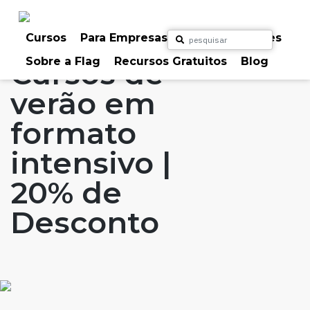
Skip
to
Home
Artigos
#FLAGaffairs
#FLAGspecials
content
Cursos
Para Empresas
Para Particulares
Sobre a Flag
Recursos Gratuitos
Blog
Cursos de
verão em
formato
intensivo |
20% de
Desconto