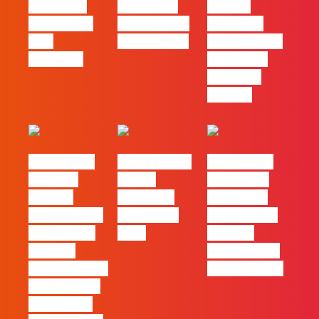
social das
futuro das
Há uma
redes ficou
PME começa
diferença
pelo
nas pessoas
entre utilizar
caminho?
o Claude e
trabalhar
com ele
#FLAGvox |
FLAG no TOP
#FLAGvox |
Mercado
30 das
Comunicar
procura
Empresas
continua a
profissionais
Felizes em
ser uma das
que saibam
2026
maiores
cruzar a
ferramentas
técnica com o
de progresso
pensamento
criativo e a