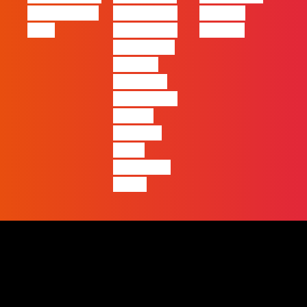
Oráculo para
2026 será o
Made by
2026
ano em que
Humans
ficará mais
visível a
diferença
entre quem
apenas
produz e
quem
realmente
pensa