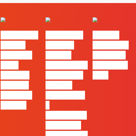
#FLAGvox |
#FLAGvox |
FLAG no
Há uma
Mercado
TOP 30 das
diferença
procura
Empresas
entre
profissionais
Felizes em
utilizar o
que saibam
2026
Claude e
cruzar a
trabalhar
técnica com
com ele
o
pensamento
criativo e a
resolução de