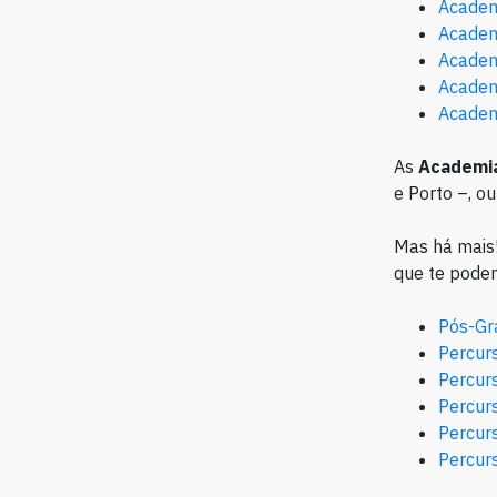
Academ
Academ
Academ
Academ
Academ
As
Academia
e Porto –, o
Mas há mais!
que te podem
Pós-Gr
Percur
Percurs
Percur
Percurs
Percur