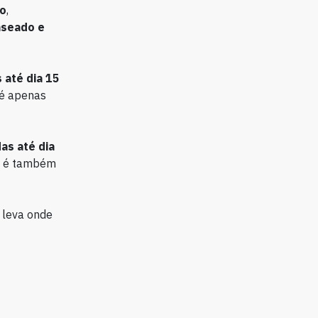
o
,
seado e
 até dia 15
 é apenas
as até dia
e é também
 leva onde