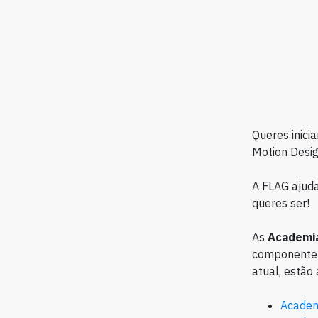
Queres inici
Motion Desi
A FLAG ajuda
queres ser!
As
Academia
componente 
atual, estão
Academ