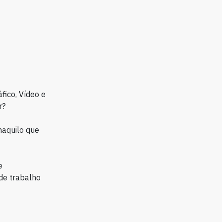
fico, Vídeo e
r?
naquilo que
e
de trabalho