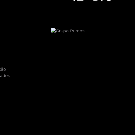
ção
dades