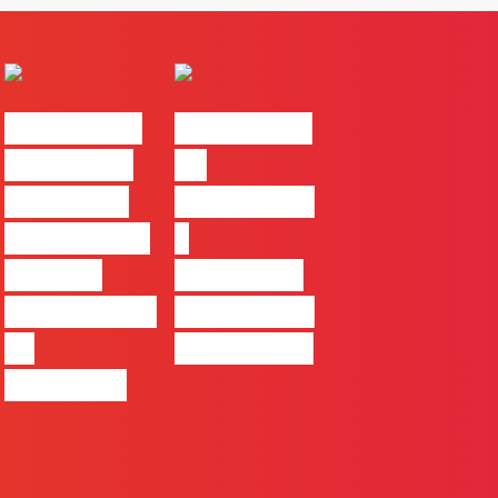
#FLAGvox |
#FLAGvox |
Comunicar
Da
continua a
curiosidade
ser uma das
à
maiores
integração
ferramentas
no trabalho
de
das marcas
progresso