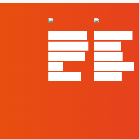
#FLAGvox |
#FLAGvox |
O social das
O futuro
redes ficou
das PME
pelo
começa nas
caminho?
pessoas