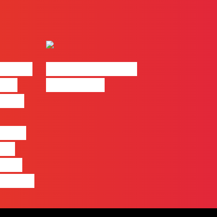
| 2026
#FLAGvox | Made
o em
by Humans
 mais
entre
nas
quem
 pensa