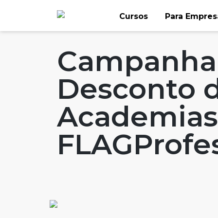
Skip
Cursos
Para Empres
to
Home
Artigos
#FLAGspecials
#FLAG
content
Campanha “
Desconto 
Academias
FLAGProfes