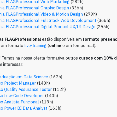
ia FLAGProfessional Web Marketing
(282h)
ia FLAGProfessional Graphic Design
(336h)
ia FLAGProfessional Video & Motion Design
(279h)
ia FLAGProfessional Full Stack Web Development
(366h)
ia FLAGProfessional Digital Product UX/UI Design
(255h)
s FLAGProfessional
estão disponíveis em
formato presenc
u em formato
live-training
(
online
e em tempo real).
 Temos na nossa oferta formativa outros
cursos com 10% d
 interessar:
aduação em Data Science
(162h)
so Project Manager
(140h)
o Quality Assurance Tester
(112h)
so Low-Code Developer
(140h)
o Analista Funcional
(119h)
so Power BI Data Analyst
(163h)