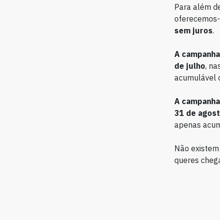
Para além de
oferecemos-
sem juros
.
A campanha 
de julho
, na
acumulável 
A campanha 
31 de agos
apenas acum
Não existem 
queres chega