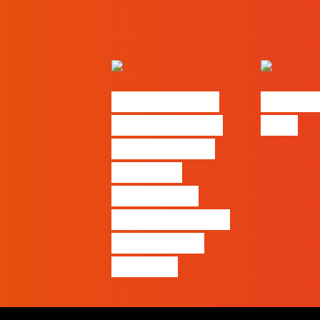
Nova parceria
#FLAGjo
com a AI Certs
2026
para reforçar
oferta de
formação e
certificação em
Inteligência
Artificial