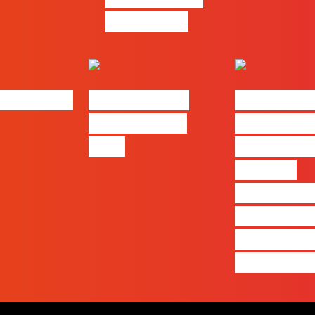
problemas
bs | Maio
eBook FLAG |
#FLAGvox 
Oráculo para
será o an
2026
que ficará
visível a
diferença 
quem ape
produz e 
realmente